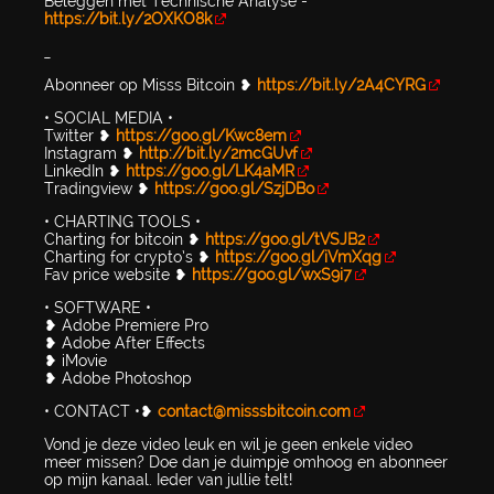
Beleggen met Technische Analyse -
https://bit.ly/2OXKO8k
_
Abonneer op Misss Bitcoin ❥
https://bit.ly/2A4CYRG
• SOCIAL MEDIA •
Twitter ❥
https://goo.gl/Kwc8em
Instagram ❥
http://bit.ly/2mcGUvf
LinkedIn ❥
https://goo.gl/LK4aMR
Tradingview ❥
https://goo.gl/SzjDBo
• CHARTING TOOLS •
Charting for bitcoin ❥
https://goo.gl/tVSJB2
Charting for crypto’s ❥
https://goo.gl/iVmXqg
Fav price website ❥
https://goo.gl/wxS9i7
• SOFTWARE •
❥ Adobe Premiere Pro
❥ Adobe After Effects
❥ iMovie
❥ Adobe Photoshop
• CONTACT •❥
contact@misssbitcoin.com
Vond je deze video leuk en wil je geen enkele video
meer missen? Doe dan je duimpje omhoog en abonneer
op mijn kanaal. Ieder van jullie telt!