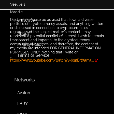
Veel liefs,
Maddie
Disclaimer: Please be advised that I own a diverse
LyraWave
portfolio of cryptocurrency assets, and anything written
or discussed in connection to cryptocurrencies–
regardless of the subject matter’s content– may
About
represent a potential conflict of interest. I wish to remain
transparent and impartial to the cryptocurrency
Privacy Policy
community at all times, and therefore, the content of
my media are intended FOR GENERAL INFORMATION
PURPOSES ONLY. Nothing that I write or
Terms of Service
...
https://www.youtube.com/watch?v=6g9BrtX5m3U
Networks
Avalon
LBRY