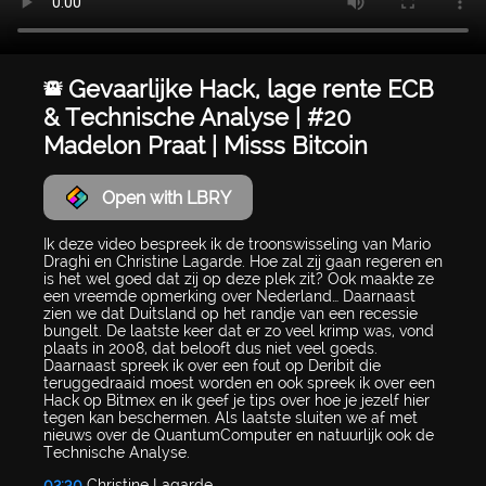
🚨 Gevaarlijke Hack, lage rente ECB
& Technische Analyse | #20
Madelon Praat | Misss Bitcoin
Open with LBRY
Ik deze video bespreek ik de troonswisseling van Mario
Draghi en Christine Lagarde. Hoe zal zij gaan regeren en
is het wel goed dat zij op deze plek zit? Ook maakte ze
een vreemde opmerking over Nederland… Daarnaast
zien we dat Duitsland op het randje van een recessie
bungelt. De laatste keer dat er zo veel krimp was, vond
plaats in 2008, dat belooft dus niet veel goeds.
Daarnaast spreek ik over een fout op Deribit die
teruggedraaid moest worden en ook spreek ik over een
Hack op Bitmex en ik geef je tips over hoe je jezelf hier
tegen kan beschermen. Als laatste sluiten we af met
nieuws over de QuantumComputer en natuurlijk ook de
Technische Analyse.
02:30
Christine Lagarde