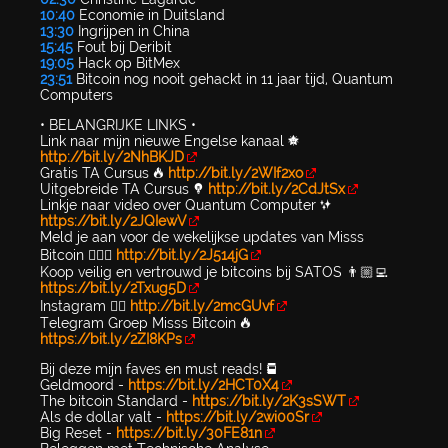
10:40
Economie in Duitsland
13:30
Ingrijpen in China
15:45
Fout bij Deribit
19:05
Hack op BitMex
23:51
Bitcoin nog nooit gehackt in 11 jaar tijd, Quantum
Computers
• BELANGRIJKE LINKS •
Link naar mijn nieuwe Engelse kanaal 🌟
http://bit.ly/2NhBKJD
Gratis TA Cursus 🔥
http://bit.ly/2WIf2xo
Uitgebreide TA Cursus 💡
http://bit.ly/2CdJtSx
Linkje naar video over Quantum Computer ✨
https://bit.ly/2JQIewV
Meld je aan voor de wekelijkse updates van Misss
Bitcoin 🙋🏼‍♀️
http://bit.ly/2J514jG
Koop veilig en vertrouwd je bitcoins bij SATOS 👨🏼‍💻
https://bit.ly/2Txug5D
Instagram 👉🏼
http://bit.ly/2mcGUvf
Telegram Groep Misss Bitcoin 🔥
https://bit.ly/2ZI8KPs
Bij deze mijn faves en must reads! 📕
Geldmoord -
https://bit.ly/2HCT0X4
The bitcoin Standard -
https://bit.ly/2K3sSWT
Als de dollar valt -
https://bit.ly/2wi00Sr
Big Reset -
https://bit.ly/30FE81n