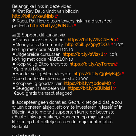
Belangrijke links in deze video:
💡 Wat Ray Dalio vindt van bitcoin
http://bit.ly/39uNjsb
💡 Raoul Pal How bitcoin lowers risk in a diversified
portfolio
http://bit.ly/36rlNJU
🙏🏻 Support dit kanaal via:
▪️Gratis cursussen & ebook:
https://bit.ly/2NC0HPn
▪️MoneyTalks Community:
http://bit.ly/3py7DOJ
*10%
korting met code MADELON10
▪️Uitgebreide cursussen:
https://bit.ly/2Vl27ll
*10%
korting met code MADELON10
▪️Koop veilig Bitcoin/crypto:
https://bit.ly/2yTcrcw
*€5 gratis bitcoin
▪️Handel veilig Bitcoin/crypto:
https://bit.ly/3gMyK45
*Geen handelskosten op eerste €1000
▪️Koop veilig goud/zilver:
https://bit.ly/3bd0eMO
▪️Beleggen in aandelen via:
https://bit.ly/2BUbIsH
*€200 gratis transactietegoed
Ik accepteer geen donaties. Gebruik het geld dat je zou
willen doneren alsjeblieft om te investeren in jezelf of in
Bitcoin! Als je me wilt supporten kun je de bovenste
affiliate links gebruiken, abonneren op mijn kanaal,
klikken op het belletje en een duimpje achter laten.
Bedankt!