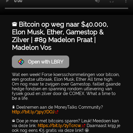
🚨 Bitcoin op weg naar $40.000,
Elon Musk, Ether, Gamestop &
Zilver | #89 Madelon Praat |
Madelon Vos
Open with LBRY
Wat een week! Forse koersschommelingen voor bitcoin,
een grootse uitbraak, Elon Musk, Ether All time high.
Om nog maar te zwijgen over Gamestop, failliet gaande
hedge fondsen en spanning rondom uitlevering van
fysiek goud en zilver door de COMEX. What a time to
be a life.
🚀 Deelnemen aan de MoneyTalks Community?
http://bit.ly/3py7DOJ
🚨 Doe je mee met bitcoins sparen? Leuk! Meedoen kan
via deze link:
https://bit.ly/2yTcrcw.
Daarnaast krijg je
ook nog eens €5 gratis via deze link!! 🤩