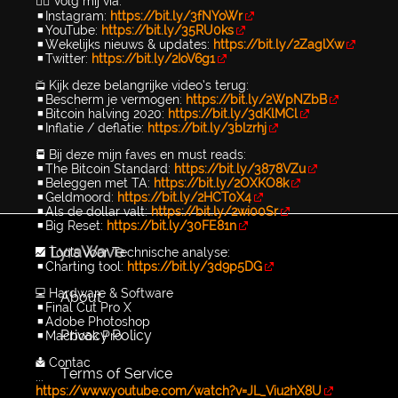
👉🏻 Volg mij via:
▪️Instagram:
https://bit.ly/3fNYoWr
▪️YouTube:
https://bit.ly/35RU0ks
▪️Wekelijks nieuws & updates:
https://bit.ly/2ZaglXw
▪️Twitter:
https://bit.ly/2IoV6g1
📺 Kijk deze belangrijke video’s terug:
▪️Bescherm je vermogen:
https://bit.ly/2WpNZbB
▪️Bitcoin halving 2020:
https://bit.ly/3dKlMCl
▪️Inflatie / deflatie:
https://bit.ly/3blzrhj
📕 Bij deze mijn faves en must reads:
▪️The Bitcoin Standard:
https://bit.ly/3878VZu
▪️Beleggen met TA:
https://bit.ly/2OXKO8k
▪️Geldmoord:
https://bit.ly/2HCT0X4
▪️Als de dollar valt:
https://bit.ly/2wi00Sr
▪️Big Reset:
https://bit.ly/30FE81n
LyraWave
📈 Tools voor Technische analyse:
▪️Charting tool:
https://bit.ly/3d9p5DG
💻 Hardware & Software
About
▪️Final Cut Pro X
▪️Adobe Photoshop
Privacy Policy
▪️Macbook Pro
📩 Contac
Terms of Service
...
https://www.youtube.com/watch?v=JL_Viu2hX8U