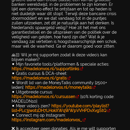
banken wereldwijd, in de problemen te zijn komen. Er
lijkt een domino effect te ontstaan en tot op heden is
niet duidelijk waar dit stopt. Terwijl deze bancaire crisis
doormoddert en we dat vandaag tot in de puntjes
zullen uitzoeken, zet dit je natuurlijk aan het denken. Is
Nederlands spaargeld veilig? Hoe zit het met ons
garantiestelsel en de uitspraken van de politiek over de
veiligheid van gelden, hoe hard zijn die? Wat ik je
vandaag zal vertellen is hoogstwaarschijnlijk een schok,
maar wél de waarheid. Ga er daarom goed voor zitten.
🙏🏻 Wil je mij supporten zodat ik deze video's kan
blijven maken?
▪️ Mijn favoriete tools/platformen & speciale acties:
https://madelonvos.nl/supportlinks
▪️ Gratis cursus & DCA-sheet:
https://madelonvos.nl/gratis
▪️ Wordt lid van de MoneyTalks community [2500+
leden]:
https://madelonvos.nl/moneytalks
▪️ Uitgebreide cursus:
https://madelonvos.nl/cursussen
[10% korting code:
MADELON10]
▪️ Meer video's zien?
https://youtube.com/playlist?
list=PLc3jwot1DH7LHokXWqWWpVVHPDvXvgStQ
▪️ Connect mij op Instagram:
https://instagram.com/madelonvos_
❌ Ik accepteer geen donaties. Als je me wilt supporten