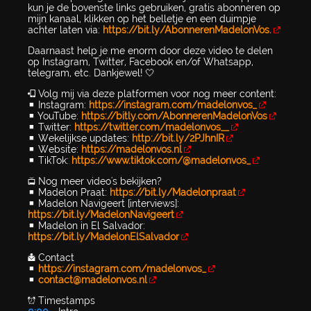
kun je de bovenste links gebruiken, gratis abonneren op
mijn kanaal, klikken op het belletje en een duimpje
achter laten via:
https://bit.ly/AbonnerenMadelonVos.
Daarnaast help je me enorm door deze video te delen
op Instagram, Twitter, Facebook en/of Whatsapp,
telegram, etc. Dankjewel! 🤍
📲 Volg mij via deze platformen voor nog meer content:
▪️ Instagram:
https://instagram.com/madelonvos_
▪️ YouTube:
https://bitly.com/AbonnerenMadelonVos
▪️ Twitter:
https://twitter.com/madelonvos__
▪️ Wekelijkse updates:
http://bit.ly/2PJhnIR
▪️ Website:
https://madelonvos.nl
▪️ TikTok:
https://www.tiktok.com/@madelonvos_
📺 Nog meer video's bekijken?
▪️ Madelon Praat:
https://bit.ly/Madelonpraat
▪️ Madelon Navigeert [interviews]:
https://bit.ly/MadelonNavigeert
▪️ Madelon in El Salvador:
https://bit.ly/MadelonElSalvador
📩 Contact
▪️
https://instagram.com/madelonvos_
▪️
contact@madelonvos.nl
⏰ Timestamps