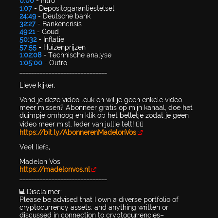
0:00
- Intro
1:07
- Depositogarantiestelsel
24:49
- Deutsche bank
32:27
- Bankencrisis
49:21
- Goud
50:32
- Inflatie
57:55
- Huizenprijzen
1:02:08
- Technische analyse
1:05:00
- Outro
______________________________
Lieve kijker,
Vond je deze video leuk en wil je geen enkele video
meer missen? Abonneer gratis op mijn kanaal, doe het
duimpje omhoog en klik op het belletje zodat je geen
video meer mist. Ieder van jullie telt! 👉🏻
https://bit.ly/AbonnerenMadelonVos
Veel liefs,
Madelon Vos
https://madelonvos.nl
______________________________
📃 Disclaimer:
Please be advised that I own a diverse portfolio of
cryptocurrency assets, and anything written or
discussed in connection to cryptocurrencies–