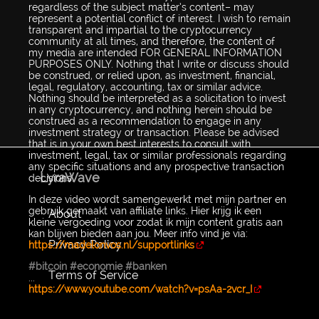
regardless of the subject matter’s content– may
represent a potential conflict of interest. I wish to remain
transparent and impartial to the cryptocurrency
community at all times, and therefore, the content of
my media are intended FOR GENERAL INFORMATION
PURPOSES ONLY. Nothing that I write or discuss should
be construed, or relied upon, as investment, financial,
legal, regulatory, accounting, tax or similar advice.
Nothing should be interpreted as a solicitation to invest
in any cryptocurrency, and nothing herein should be
construed as a recommendation to engage in any
investment strategy or transaction. Please be advised
that is in your own best interests to consult with
investment, legal, tax or similar professionals regarding
any specific situations and any prospective transaction
LyraWave
decisions.
In deze video wordt samengewerkt met mijn partner en
gebruik gemaakt van affiliate links. Hier krijg ik een
About
kleine vergoeding voor zodat ik mijn content gratis aan
kan blijven bieden aan jou. Meer info vind je via:
Privacy Policy
https://madelonvos.nl/supportlinks
#bitcoin
#economie
#banken
Terms of Service
...
https://www.youtube.com/watch?v=psAa-2vcr_I