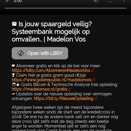
🚨 Is jouw spaargeld veilig?
Systeembank mogelijk op
omvallen.. | Madelon Vos
Open with LBRY
❤️ Abonneer gratis en klik op de bel voor meer:
https://bitly.com/AbonnerenMadelonVos
🏆 Claim hier je gratis gram goud (€59):
https://www.goldrepublic.nl/madelonvos
🧑‍🎓 Gratis Bitcoin & Technische Analyse trial opleiding:
https://madelonvos.nl/gratis
💸 Updates over de nieuwe opleiding over vermogen
ontvangen:
https://bit.ly/NieuweOpleiding
Afgelopen twee weken zijn de meest bijzondere
bijzondere weken sinds de start van de kredietcrisis in
2008. De ene na de andere bank valt om en sterker nog:
deze crisis lijkt zelfs met de dag steeds een beetje
erger te worden. Momenteel lijkt er zelfs een nóg
grotere bank dan Credit Suisse, één van de grootste