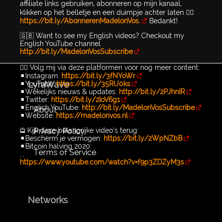
affiliate links gebruiken, abonneren op mijn kanaal,
klikken op het belletje en een duimpje achter laten 👉🏻
https://bit.ly/AbonnerenMadelonVos.
Bedankt!
🇬🇧 Want to see my English videos? Checkout my
English YouTube channel
http://bit.ly/MadelonVosSubscribe​
👉🏻 Volg mij via deze platformen voor nog meer content:
▪️Instagram:
https://bit.ly/3fNYoWr
LyraWave
▪️YouTube:
https://bit.ly/35RU0ks
▪️Wekelijks nieuws & updates:
http://bit.ly/2PJhnIR
▪️Twitter:
https://bit.ly/2IoV6g1
▪️English YouTube:
http://bit.ly/MadelonVosSubscribe​
About
▪️Website:
https://madelonvos.nl
Privacy Policy
📺 Kijk deze belangrijke video’s terug:
▪️Bescherm je vermogen:
https://bit.ly/2WpNZbB
▪️Bitcoin halving 2020:
Terms of Service
...
https://www.youtube.com/watch?v=f9p3ZDZyM3s
Networks