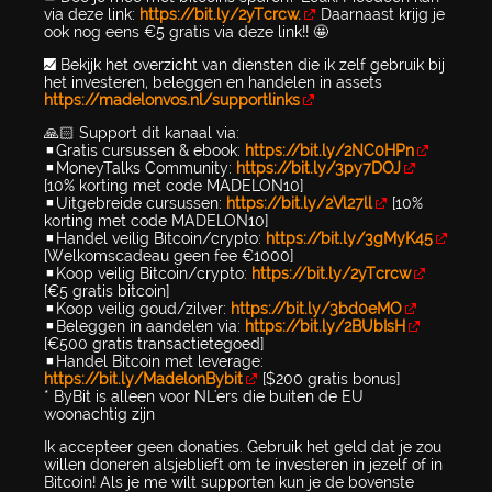
via deze link:
https://bit.ly/2yTcrcw.
Daarnaast krijg je
ook nog eens €5 gratis via deze link!! 🤩
📈 Bekijk het overzicht van diensten die ik zelf gebruik bij
het investeren, beleggen en handelen in assets
https://madelonvos.nl/supportlinks
🙏🏻 Support dit kanaal via:
▪️Gratis cursussen & ebook:
https://bit.ly/2NC0HPn
▪️MoneyTalks Community:
https://bit.ly/3py7DOJ
[10% korting met code MADELON10]
▪️Uitgebreide cursussen:
https://bit.ly/2Vl27ll
[10%
korting met code MADELON10]
▪️Handel veilig Bitcoin/crypto:
https://bit.ly/3gMyK45
[Welkomscadeau geen fee €1000]
▪️Koop veilig Bitcoin/crypto:
https://bit.ly/2yTcrcw
[€5 gratis bitcoin]
▪️Koop veilig goud/zilver:
https://bit.ly/3bd0eMO
▪️Beleggen in aandelen via:
https://bit.ly/2BUbIsH
[€500 gratis transactietegoed]
▪️Handel Bitcoin met leverage:
https://bit.ly/MadelonBybit
[$200 gratis bonus]
* ByBit is alleen voor NL'ers die buiten de EU
woonachtig zijn
Ik accepteer geen donaties. Gebruik het geld dat je zou
willen doneren alsjeblieft om te investeren in jezelf of in
Bitcoin! Als je me wilt supporten kun je de bovenste