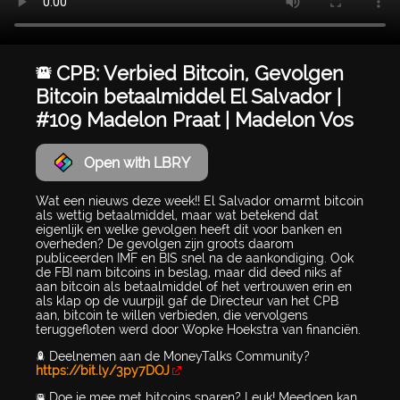
🚨 CPB: Verbied Bitcoin, Gevolgen
Bitcoin betaalmiddel El Salvador |
#109 Madelon Praat | Madelon Vos
Open with LBRY
Wat een nieuws deze week!! El Salvador omarmt bitcoin
als wettig betaalmiddel, maar wat betekend dat
eigenlijk en welke gevolgen heeft dit voor banken en
overheden? De gevolgen zijn groots daarom
publiceerden IMF en BIS snel na de aankondiging. Ook
de FBI nam bitcoins in beslag, maar did deed niks af
aan bitcoin als betaalmiddel of het vertrouwen erin en
als klap op de vuurpijl gaf de Directeur van het CPB
aan, bitcoin te willen verbieden, die vervolgens
teruggefloten werd door Wopke Hoekstra van financiën.
🚀 Deelnemen aan de MoneyTalks Community?
https://bit.ly/3py7DOJ
🚨 Doe je mee met bitcoins sparen? Leuk! Meedoen kan