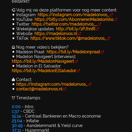
bedankt!!
📲 Volg mij via deze platformen voor nog meer content:
▪️ Instagram:
https://instagram.com/madelonvos_
▪️ YouTube:
https://bitly.com/AbonnerenMadelonVos
▪️ Twitter:
https://twitter.com/madelonvos__
▪️ Wekelijkse updates:
http://bit.ly/2PJhnIR
▪️ Website:
https://madelonvos.nl
▪️ TikTok:
https://www.tiktok.com/@madelonvos_
📺 Nog meer video's bekijken?
▪️ Madelon Praat:
https://bit.ly/Madelonpraat
▪️ Madelon Navigeert [interviews]:
https://bit.ly/MadelonNavigeert
▪️ Madelon in El Salvador:
https://bit.ly/MadelonElSalvador
📩 Contact
▪️
https://instagram.com/madelonvos_
▪️
contact@madelonvos.nl
⏰ Timestamps
0:00
- Intro
1:37
- CBDC
15:14
- Centraal Bankieren en Macro economie
23:04
- Inflatie
30:49
- Aandelenmarkt & Yield curve
37:11
- Huizenmarkt