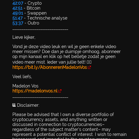
42:07
- Crypto
42:51
- Bitcoin
49:01
- Swappen
51:47
- Technische analyse
53:37
- Outro
______________________________
Lieve kijker,
Vond je deze video leuk en wil je geen enkele video
meer missen? Doe dan je duimpje omhoog, abonneer
op mijn kanaal en klik op het belletje zodat je geen
video meer mist. Ieder van jullie telt! 👉🏻
https://bit.ly/AbonnerenMadelonVos
Veel liefs,
Madelon Vos
https://madelonvos.nl
______________________________
📃 Disclaimer:
Please be advised that I own a diverse portfolio of
cryptocurrency assets, and anything written or
discussed in connection to cryptocurrencies–
regardless of the subject matter’s content– may
represent a potential conflict of interest. I wish to remain