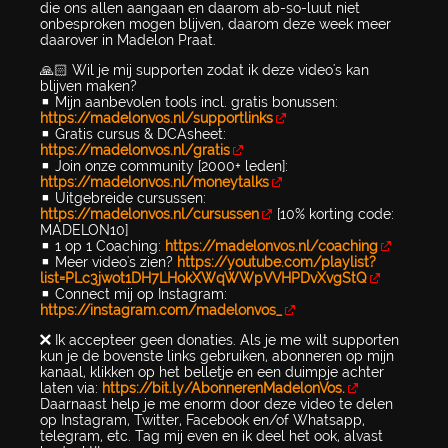
die ons allen aangaan en daarom ab-so-luut niet
onbesproken mogen blijven, daarom deze week meer
daarover in Madelon Praat.
🙏🏻 Wil je mij supporten zodat ik deze video's kan
blijven maken?
▪️ Mijn aanbevolen tools incl. gratis bonussen:
https://madelonvos.nl/supportlinks
▪️ Gratis cursus & DCAsheet:
https://madelonvos.nl/gratis
▪️ Join onze community [2000+ leden]:
https://madelonvos.nl/moneytalks
▪️ Uitgebreide cursussen:
https://madelonvos.nl/cursussen
[10% korting code:
MADELON10]
▪️ 1 op 1 Coaching:
https://madelonvos.nl/coaching
▪️ Meer video's zien?
https://youtube.com/playlist?
list=PLc3jwot1DH7LHokXWqWWpVVHPDvXvgStQ
▪️ Connect mij op Instagram:
https://instagram.com/madelonvos_
❌ Ik accepteer geen donaties. Als je me wilt supporten
kun je de bovenste links gebruiken, abonneren op mijn
kanaal, klikken op het belletje en een duimpje achter
laten via:
https://bit.ly/AbonnerenMadelonVos.
Daarnaast help je me enorm door deze video te delen
op Instagram, Twitter, Facebook en/of Whatsapp,
telegram, etc. Tag mij even en ik deel het ook, alvast