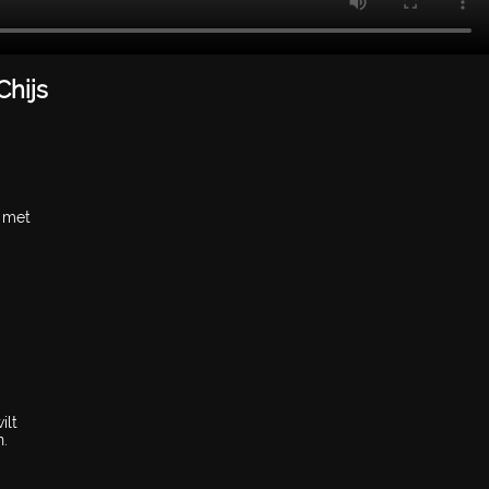
Chijs
0 met
ilt
n.