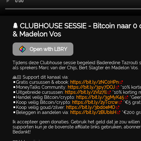
🚀 CLUBHOUSE SESSIE - Bitcoin naar 0 o
& Madelon Vos
Open with LBRY
Tijdens deze Clubhouse sessie begeleid Baderedine Tazrouti 
als sprekers Marc van der Chijs, Bert Slagter én Madelon Vos.
🙏🏻 Support dit kanaal via:
▪️Gratis cursussen & ebook:
https://bit.ly/2NC0HPn
▪️MoneyTalks Community:
https://bit.ly/3py7DOJ
*10% kor
▪️Uitgebreide cursussen:
https://bit.ly/2Vl27ll
*10% korting
▪️Handel veilig Bitcoin/crypto:
https://bit.ly/3gMyK45
*Geen
▪️Koop veilig Bitcoin/crypto:
https://bit.ly/2yTcrcw
*€5 grati
▪️Koop veilig goud/zilver:
https://bit.ly/3bd0eMO
▪️Beleggen in aandelen via:
https://bit.ly/2BUbIsH
*€200 gra
Ik accepteer geen donaties. Gebruik het geld dat je zou willen do
supporten kun je de bovenste affiliate links gebruiken, abonner
Bedankt!