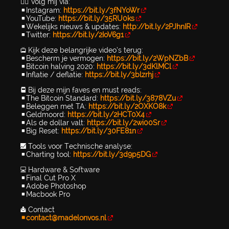
👉🏻 Volg mij via:
▪️Instagram:
https://bit.ly/3fNYoWr
▪️YouTube:
https://bit.ly/35RU0ks
▪️Wekelijks nieuws & updates:
http://bit.ly/2PJhnIR
▪️Twitter:
https://bit.ly/2IoV6g1
📺 Kijk deze belangrijke video’s terug:
▪️Bescherm je vermogen:
https://bit.ly/2WpNZbB
▪️Bitcoin halving 2020:
https://bit.ly/3dKlMCl
▪️Inflatie / deflatie:
https://bit.ly/3blzrhj
📕 Bij deze mijn faves en must reads:
▪️The Bitcoin Standard:
https://bit.ly/3878VZu
▪️Beleggen met TA:
https://bit.ly/2OXKO8k
▪️Geldmoord:
https://bit.ly/2HCT0X4
▪️Als de dollar valt:
https://bit.ly/2wi00Sr
▪️Big Reset:
https://bit.ly/30FE81n
📈 Tools voor Technische analyse:
▪️Charting tool:
https://bit.ly/3d9p5DG
💻 Hardware & Software
▪️Final Cut Pro X
▪️Adobe Photoshop
▪️Macbook Pro
📩 Contact
▪️contact@madelonvos.nl