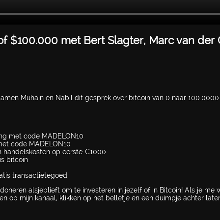
f $100.000 met Bert Slagter, Marc van der 
samen Muhain en Nabil dit gesprek over bitcoin van 0 naar 100.000
ting met code MADELON10
 met code MADELON10
 handelskosten op eerste €1000
s bitcoin
tis transactietegoed
neren alsjeblieft om te investeren in jezelf of in Bitcoin! Als je me w
en op mijn kanaal, klikken op het belletje en een duimpje achter late