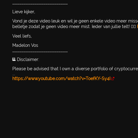
______________________________
Lieve kijker,
Vond je deze video leuk en wil je geen enkele video meer mis
belletje zodat je geen video meer mist. Ieder van jullie telt! 👉🏻
Veel liefs,
Madelon Vos
______________________________
📃 Disclaimer:
Please be advised that I own a diverse portfolio of cryptocurr
...
https://www.youtube.com/watch?v=ToefKY-Sy4I