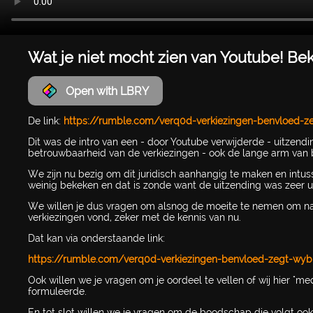
Wat je niet mocht zien van Youtube! Bek
Open with LBRY
De link:
https://rumble.com/verq0d-verkiezingen-benvloed-z
Dit was de intro van een - door Youtube verwijderde - uitzen
betrouwbaarheid van de verkiezingen - ook de lange arm van b
We zijn nu bezig om dit juridisch aanhangig te maken en intus
weinig bekeken en dat is zonde want de uitzending was zeer u
We willen je dus vragen om alsnog de moeite te nemen om naar
verkiezingen vond, zeker met de kennis van nu.
Dat kan via onderstaande link:
https://rumble.com/verq0d-verkiezingen-benvloed-zegt-wyb
Ook willen we je vragen om je oordeel te vellen of wij hier "m
formuleerde.
En tot slot willen we je vragen om de boodschap die volgt oo