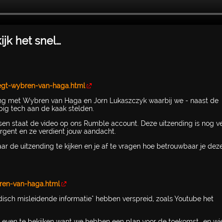
ijk het snel…
egt-wybren-van-haga.html
ding met Wybren van Haga en Jorn Lukaszczyk waarbij we - naast de
ig tech aan de kaak stelden.
sen staat de video op ons Rumble account. Deze uitzending is nog ve
rgent en ze verdient jouw aandacht.
 de uitzending te kijken en je af te vragen hoe betrouwbaar je dez
ren-van-haga.html
edisch misleidende informatie" hebben verspreid, zoals Youtube het
k even te bekijken want we hebben een plan voor de toekomst...en wi