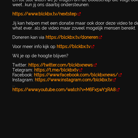
weet...kun jij ons daarbij ondersteunen.
https://www.blckbx.tv/nextstep
Jij kan helpen met een donatie maar ook door deze video te de
what ever...als de video maar zoveel mogelijk mensen bereikt.
Doneren kan via
https://blckbx.tv/doneren
Voor meer info kijk op
https://blckbx.tv
Wil je op de hoogte blijven?
Twitter:
https://twitter.com/blckbxnews
Telegram:
https://t.me/blckbxtv
Facebook:
https://www.facebook.com/blckbxnews/
Instagram:
https://www.instagram.com/blckbx.tv
...
https://www.youtube.com/watch?v=M6Fx5wY3RA8