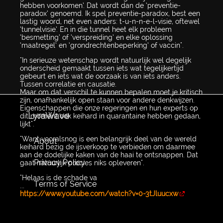
hebben voorkomen’. Dat wordt dan de ‘preventie-
paradox’ genoemd. Ik spel preventie-paradox, best een
lastig woord, net even anders: t-u-n-n-e-l-visie, oftewel
‘tunnelvisie’. En in die tunnel heet elk probleem
‘besmetting’ of ‘verspreiding’ en elke oplossing
‘maatregel’ en ‘grondrechtenbeperking’ of vaccin".
"In serieuze wetenschap wordt natuurlijk wel degelijk
onderscheid gemaakt tussen iets wat tegelijkertijd
gebeurt en iets wat de oorzaak is van iets anders.
Tussen correlatie en causatie.
Maar om dat verschil te kunnen bepalen moet je kritisch
zijn, onafhankelijk open staan voor andere denkwijzen.
Eigenschappen die onze regeringen en hun experts op
LyraWave
dit moment ook keihard in quarantaine hebben gedaan,
lijkt".
"Want vooralsnog is een belangrijk deel van de wereld
About
keihard bezig de ijsverkoop te verbieden om daarmee
aan de dodelijke kaken van de haai te ontsnappen. Dat
Privacy Policy
gaat natuurlijk precies niks opleveren".
"Helaas is de schade va
Terms of Service
...
https://www.youtube.com/watch?v=0-3tJluucxw