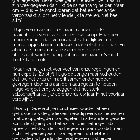
grafiekje waar deze twee gebeurtenissen per maand
zijn weergegeven dan lijkt de samenhang helder. Maar
om — dus — te concluderen dat het een het ander
veroorzaakt is, om het vriendelijk te stellen, niet heel
slim".
"IJsjes veroorzaken geen haaien aanvallen. En
haaienbeten veroorzaken geen ijsverkoop. Maar een
mooie zonnige dag veroorzaakt natuurlijk wél dat
mensen ijsjes kopen en lekker naar het strand gaan. En
alleen als mensen in zee zwemmen kunnen ze
überhaupt worden aangevallen door haaien. Simpel.
Toch? Is het ook".
"Maar kennelijk niet voor veel van onze regeringen en
hun experts. Zo blijft Hugo de Jonge maar volhouden
dat ‘we het virus er in april samen onder hebben
gekregen, door ons aan de maatregelen te houden’.
Hugo vergeet erbij te zeggen dat het sterk
seizoensafhankelijke coronavirus elk jaar in het voorjaar
verdwijnt".
"Daarbij. Deze vrolijke conclusies worden alleen
getrokken als de grafiekjes toevallig eens samenvallen
met de opgelegde maatregelen. In alle andere gevallen
komt de stijging van het aantal ‘besmettingen’ dan
opeens niet door de maatregelen, maar doordat men
zich niet genoeg aan maatregelen zou hebben
gehouden. Of omdat de maatregelen juist ‘erger