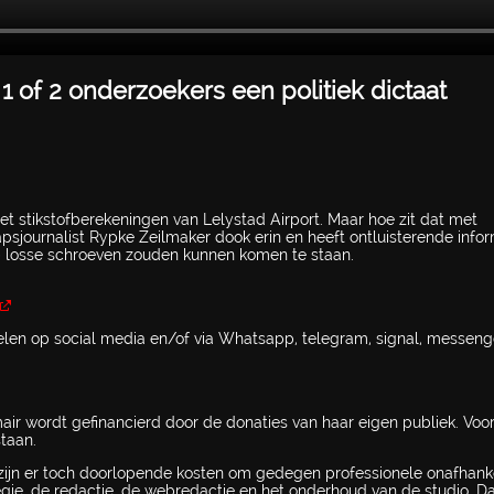
1 of 2 onderzoekers een politiek dictaat
et stikstofberekeningen van Lelystad Airport. Maar hoe zit dat met
sjournalist Rypke Zeilmaker dook erin en heeft ontluisterende infor
 losse schroeven zouden kunnen komen te staan.
elen op social media en/of via Whatsapp, telegram, signal, messeng
mair wordt gefinancierd door de donaties van haar eigen publiek. Voo
taan.
ijn er toch doorlopende kosten om gedegen professionele onafhanke
regie, de redactie, de webredactie en het onderhoud van de studio. 