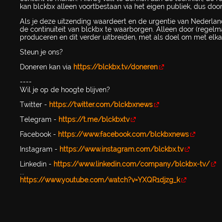
kan blckbx alleen voortbestaan via het eigen publiek, dus door
Als je deze uitzending waardeert en de urgentie van Nederlan
de continuïteit van blckbx te waarborgen. Alleen door (regelm
produceren en dit verder uitbreiden, met als doel om met elka
Steun je ons?
Doneren kan via
https://blckbx.tv/doneren
----
Wil je op de hoogte blijven?
Twitter -
https://twitter.com/blckbxnews
Telegram -
https://t.me/blckbxtv
Facebook -
https://www.facebook.com/blckbxnews
Instagram -
https://www.instagram.com/blckbx.tv
Linkedin -
https://www.linkedin.com/company/blckbx-tv/
...
https://www.youtube.com/watch?v=YXQR1djzg_k