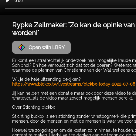
Rypke Zeilmaker: "Zo kan de opinie van 
worden!"
Open with LBRY
Er komt een strafrechtelijk onderzoek naar mogelijke fraude m
Schiphol? En hoe verhoudt zich dat tot de boeren? Wetenschap
waarmee de plannen van Christianne van der Wal wel eens op
Wil je de hele uitzending bekijken?
https://www.blckbx.tv/livestreams/blckbx-today-2022-07-08
Jij kan helpen met een donatie maar ook door deze video te d
whatever...als de video maar zoveel mogelijk mensen bereikt.
Over Stichting blckbx
Stichting blckbx is een stichting zonder winstoogmerk die pri
mensen, door de mensen en met de mensen is waar we voor s
Hoewel we zorgdragen om de kosten zo minimaal te houden, z
content te maken. Hierbij valt te denken aan de techniek, de 