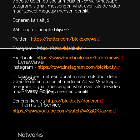
video te delen op social media en/of via Whatsapp,
telegram, signal, messenger, what ever...als de video
maar zoveel mogelijk mensen bereikt.
Doneren kan altijd!
Wil je op de hoogte blijven?
Twitter -
https://twitter.com/blckbxnews
Telegram -
https://t.me/blckbxtv
Facebook -
https://www.facebook.com/blckbxnews
LyraWave
Instagram -
https://www.instagram.com/blckbx.tv
Jij kan helpen met een donatie maar ook door deze
About
video te delen op social media en/of via Whatsapp,
telegram, signal, messenger, what ever...als de video
Privacy Policy
maar zoveel mogelijk mensen bereikt.
Doneren kan via
https://blckbx.tv/doneren
Terms of Service
...
https://www.youtube.com/watch?v=X2iQKJaa4io
Networks