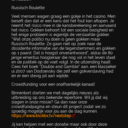
Russisch Roulette
Veel mensen wagen graag een gokje in het casino. Men
beseft dan dat er een kans dat het fout kan aflopen. Je
neemt het risico mee in de kansberekening en aanvaard
het risico. Gokken behoort tot een sociale bezigheid en
het enige probleem is eigenlijk de verslaafde gokker.
“Wat onze politici nu doen is geen gokken maar
Russisch Roulette. Ze gaan niet op zoek naar de
dissidente informatie van de tegenstemmers en gokken
op 1 paard. Dat is hoogst onverantwoord”, aldus de 80
jarige emeritus hoogleraar die nog vol in het leven staat
en de politiek op de voet volgt. In de uitzending haalt
Cees het boek “Double and Gamble” aan, een klassieker
ui 2007 van Dostoevsky die zelf een gokverslaving had
en er een stevig pil aan wijdde.
Crowdfunding voor een onafhankelijk kanaal!
Binnenkort starten we met dagelijks nieuws als
uitbreiding op ons bekende repertoire. Wil jij dat wij
slagen in onze missie? Ga dan naar onze
crowdfundpagina en steun dit project zodat we zo
spoedig mogelijk voor jou aan de slag kunnen.
https://www.blckbx.tv/nextstep
Jij kan helpen met een donatie maar ook door deze