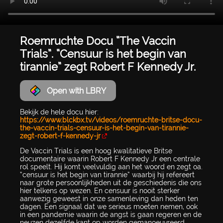
Roemruchte Docu “The Vaccin
Trials”. “Censuur is het begin van
tirannie” zegt Robert F Kennedy Jr.
Open with LBRY
Bekijk de hele docu hier:
https://www.blckbx.tv/videos/roemruchte-britse-docu-
the-vaccin-trials-censuur-is-het-begin-van-tirannie-
zegt-robert-f-kennedy-jr
De Vaccin Trials is een hoog kwalitatieve Britse
documentaire waarin Robert F Kennedy Jr een centrale
rol speelt. Hij komt veelvuldig aan het woord en zegt oa.
“censuur is het begin van tirannie” waarbij hij refereert
naar grote persoonlijkheden uit de geschiedenis die ons
hier telkens op wezen. En censuur is nooit sterker
aanwezig geweest in onze samenleving dan heden ten
dagen. Een signaal dat we serieus moeten nemen, ook
in een pandemie waarin de angst is gaan regeren en de
neuzen dezelfde kant op worden gemanoeuvreerd.