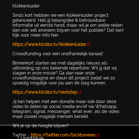
Klokkenluider
Sinds kort hebben we een klokkenluider project
gelanceerd. Heb jij belangrijke & betrouwbare
informatie uit eerste hand, maar wil je om welke reden
dan ook wél anoniem blijven voor het publiek? Dat kan!
Kijk voor meer info hier:
https://www.blckbx.tv/klokkenluider
Crowdfunding voor een onafhankelijk kanaal!
Binnenkort starten we met dagelijks nieuws als
uitbreiding op ons bekende repertoire. Wil jij dat wij
slagen in onze missie? Ga dan naar onze
crowdfundpagina en steun dit project zodat we zo
spoedig mogelijk voor jou aan de slag kunnen.
https://www.blckbx.tv/nextstep
Jij kan helpen met een donatie maar ook door deze
video te delen op social media en/of via Whatsapp,
telegram, signal, messenger, what ever...als de video
maar zoveel mogelijk mensen bereikt.
Wil je op de hoogte blijven?
Twitter -
https://twitter.com/blckbxnews
LyraWave