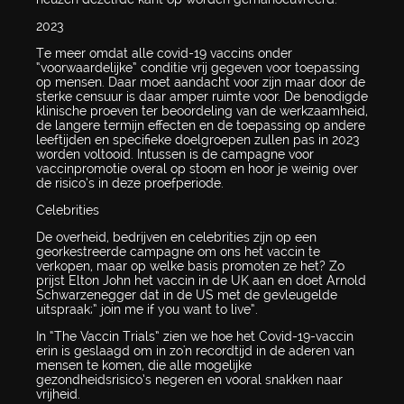
2023
Te meer omdat alle covid-19 vaccins onder
“voorwaardelijke” conditie vrij gegeven voor toepassing
op mensen. Daar moet aandacht voor zijn maar door de
sterke censuur is daar amper ruimte voor. De benodigde
klinische proeven ter beoordeling van de werkzaamheid,
de langere termijn effecten en de toepassing op andere
leeftijden en specifieke doelgroepen zullen pas in 2023
worden voltooid. Intussen is de campagne voor
vaccinpromotie overal op stoom en hoor je weinig over
de risico’s in deze proefperiode.
Celebrities
De overheid, bedrijven en celebrities zijn op een
georkestreerde campagne om ons het vaccin te
verkopen, maar op welke basis promoten ze het? Zo
prijst Elton John het vaccin in de UK aan en doet Arnold
Schwarzenegger dat in de US met de gevleugelde
uitspraak;” join me if you want to live”.
In “The Vaccin Trials” zien we hoe het Covid-19-vaccin
erin is geslaagd om in zo'n recordtijd in de aderen van
mensen te komen, die alle mogelijke
gezondheidsrisico’s negeren en vooral snakken naar
vrijheid.