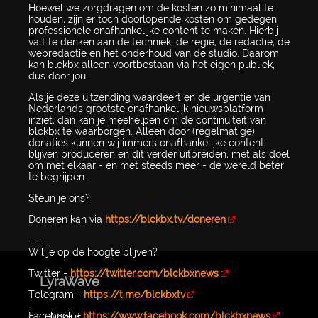
Hoewel we zorgdragen om de kosten zo minimaal te
houden, zijn er toch doorlopende kosten om gedegen
professionele onafhankelijke content te maken. Hierbij
valt te denken aan de techniek, de regie, de redactie, de
webredactie en het onderhoud van de studio. Daarom
kan blckbx alleen voortbestaan via het eigen publiek,
dus door jou.
Als je deze uitzending waardeert en de urgentie van
Nederlands grootste onafhankelijk nieuwsplatform
inziet, dan kan je meehelpen om de continuïteit van
blckbx te waarborgen. Alleen door (regelmatige)
donaties kunnen wij immers onafhankelijke content
blijven produceren en dit verder uitbreiden, met als doel
om met elkaar - en met steeds meer - de wereld beter
te begrijpen.
Steun je ons?
Doneren kan via
https://blckbx.tv/doneren
----
Wil je op de hoogte blijven?
Twitter -
https://twitter.com/blckbxnews
LyraWave
Telegram -
https://t.me/blckbxtv
Facebook -
https://www.facebook.com/blckbxnews
About