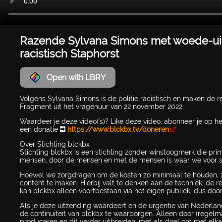
Razende Sylvana Simons met woede-uitba
racistisch Staphorst
Open with LBRY
Volgens Sylvana Simons is de politie racistisch en maken de r
Fragment uit het vragenuur van 22 november 2022.
Waardeer je deze video('s)? Like deze video, abonneer je op h
een donatie ➡
https://www.blckbx.tv/doneren
Over Stichting blckbx
Stichting blckbx is een stichting zonder winstoogmerk die pri
mensen, door de mensen en met de mensen is waar we voor s
Hoewel we zorgdragen om de kosten zo minimaal te houden, z
content te maken. Hierbij valt te denken aan de techniek, de 
kan blckbx alleen voortbestaan via het eigen publiek, dus door
Als je deze uitzending waardeert en de urgentie van Nederlan
de continuïteit van blckbx te waarborgen. Alleen door (regelm
produceren en dit verder uitbreiden, met als doel om met elka