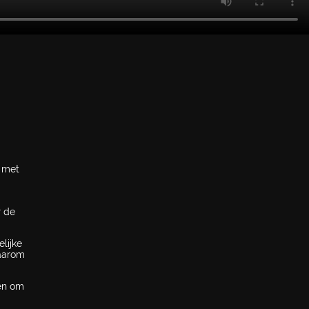
x met
r de
lijke
Daarom
pen om