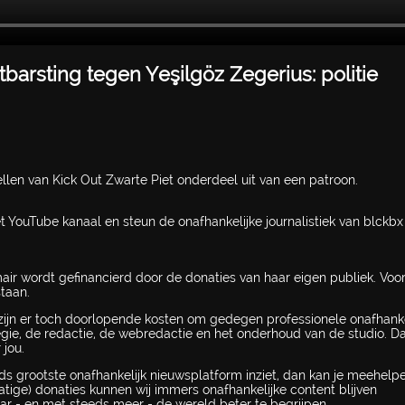
rsting tegen Yeşilgöz Zegerius: politie
ellen van Kick Out Zwarte Piet onderdeel uit van een patroon.
et YouTube kanaal en steun de onafhankelijke journalistiek van blckb
mair wordt gefinancierd door de donaties van haar eigen publiek. Voo
taan.
ijn er toch doorlopende kosten om gedegen professionele onafhanke
regie, de redactie, de webredactie en het onderhoud van de studio. 
 jou.
ds grootste onafhankelijk nieuwsplatform inziet, dan kan je meehel
atige) donaties kunnen wij immers onafhankelijke content blijven
ar - en met steeds meer - de wereld beter te begrijpen.