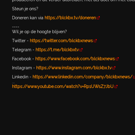
Steun je ons?
Doneren kan via
https://blckbx.tv/doneren
----
Wil je op de hoogte blijven?
Twitter -
https://twitter.com/blckbxnews
Telegram -
https://t.me/blckbxtv
Facebook -
https://www.facebook.com/blckbxnews
Instagram -
https://www.instagram.com/blckbx.tv
Linkedin -
https://www.linkedin.com/company/blckbxnews/
...
https://www.youtube.com/watch?v=Rp1UWsZ7JbU