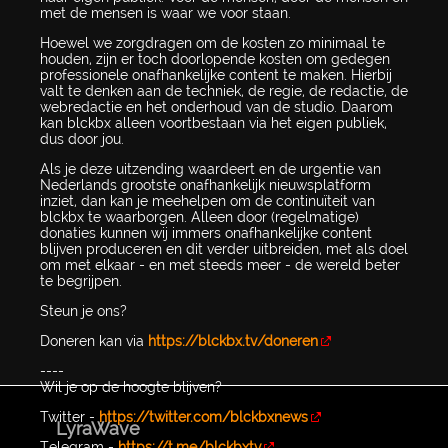
met de mensen is waar we voor staan.
Hoewel we zorgdragen om de kosten zo minimaal te
houden, zijn er toch doorlopende kosten om gedegen
professionele onafhankelijke content te maken. Hierbij
valt te denken aan de techniek, de regie, de redactie, de
webredactie en het onderhoud van de studio. Daarom
kan blckbx alleen voortbestaan via het eigen publiek,
dus door jou.
Als je deze uitzending waardeert en de urgentie van
Nederlands grootste onafhankelijk nieuwsplatform
inziet, dan kan je meehelpen om de continuïteit van
blckbx te waarborgen. Alleen door (regelmatige)
donaties kunnen wij immers onafhankelijke content
blijven produceren en dit verder uitbreiden, met als doel
om met elkaar - en met steeds meer - de wereld beter
te begrijpen.
Steun je ons?
Doneren kan via
https://blckbx.tv/doneren
----
Wil je op de hoogte blijven?
Twitter -
https://twitter.com/blckbxnews
LyraWave
Telegram -
https://t.me/blckbxtv