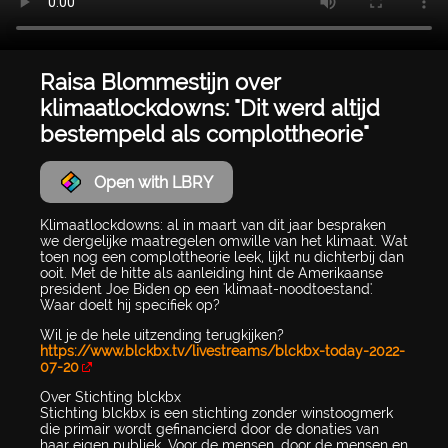
Raisa Blommestijn over
klimaatlockdowns: "Dit werd altijd
bestempeld als complottheorie"
Open with LBRY
Klimaatlockdowns: al in maart van dit jaar bespraken
we dergelijke maatregelen omwille van het klimaat. Wat
toen nog een complottheorie leek, lijkt nu dichterbij dan
ooit. Met de hitte als aanleiding hint de Amerikaanse
president Joe Biden op een 'klimaat-noodtoestand'.
Waar doelt hij specifiek op?
Wil je de hele uitzending terugkijken?
https://www.blckbx.tv/livestreams/blckbx-today-2022-
07-20
Over Stichting blckbx
Stichting blckbx is een stichting zonder winstoogmerk
die primair wordt gefinancierd door de donaties van
haar eigen publiek. Voor de mensen, door de mensen en