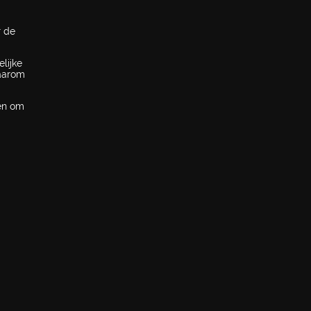
r de
lijke
Daarom
pen om