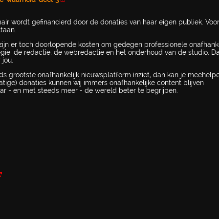
mair wordt gefinancierd door de donaties van haar eigen publiek. Voo
taan.
ijn er toch doorlopende kosten om gedegen professionele onafhanke
regie, de redactie, de webredactie en het onderhoud van de studio. 
 jou.
ds grootste onafhankelijk nieuwsplatform inziet, dan kan je meehel
atige) donaties kunnen wij immers onafhankelijke content blijven
ar - en met steeds meer - de wereld beter te begrijpen.