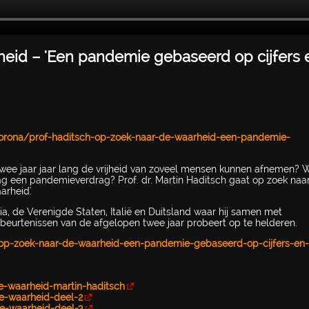
rheid – 'Een pandemie gebaseerd op cijfers 
corona/prof-haditsch-op-zoek-naar-de-waarheid-een-pandemie-
twee jaar jaar lang de vrijheid van zoveel mensen kunnen afnemen? 
ag een pandemieverdrag? Prof. dr. Martin Haditsch gaat op zoek naa
rheid'.
ndia, de Verenigde Staten, Italië en Duitsland waar hij samen met
urtenissen van de afgelopen twee jaar probeert op te helderen.
-op-zoek-naar-de-waarheid-een-pandemie-gebaseerd-op-cijfers-en
e-waarheid-martin-haditsch
e-waarheid-deel-2
e-waarheid-deel-3