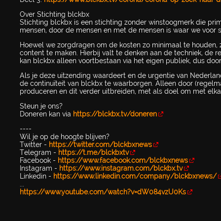
Over Stichting blckbx
Stichting blckbx is een stichting zonder winstoogmerk die pri
mensen, door de mensen en met de mensen is waar we voor s
Hoewel we zorgdragen om de kosten zo minimaal te houden, z
content te maken. Hierbij valt te denken aan de techniek, de 
kan blckbx alleen voortbestaan via het eigen publiek, dus door
Als je deze uitzending waardeert en de urgentie van Nederlan
de continuïteit van blckbx te waarborgen. Alleen door (regelm
produceren en dit verder uitbreiden, met als doel om met elka
Steun je ons?
Doneren kan via
https://blckbx.tv/doneren
----
Wil je op de hoogte blijven?
Twitter -
https://twitter.com/blckbxnews
Telegram -
https://t.me/blckbxtv
Facebook -
https://www.facebook.com/blckbxnews
Instagram -
https://www.instagram.com/blckbx.tv
Linkedin -
https://www.linkedin.com/company/blckbxnews/
...
https://www.youtube.com/watch?v=dW084vzU0Ks