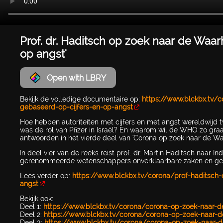
Prof. dr. Haditsch op zoek naar de Waa
op angst'
Open with LBRY
Bekijk de volledige documentaire op:
https://www.blckbx.tv/
gebaseerd-op-cijfers-en-op-angst
Hoe hebben autoriteiten met cijfers en met angst wereldwijd 
was de rol van Pfizer in Israël? En waarom wil de WHO zo gra
antwoorden in het vierde deel van 'Corona op zoek naar de Waa
In deel vier van de reeks reist prof. dr. Martin Haditsch naar I
gerenommeerde wetenschappers onverklaarbare zaken en gebe
Lees verder op:
https://www.blckbx.tv/corona/prof-haditsch
angst
Bekijk ook:
Deel 1:
https://www.blckbx.tv/corona/corona-op-zoek-naar-d
Deel 2:
https://www.blckbx.tv/corona/corona-op-zoek-naar-d
Deel 3:
https://www.blckbx.tv/corona/corona-op-zoek-naar-d