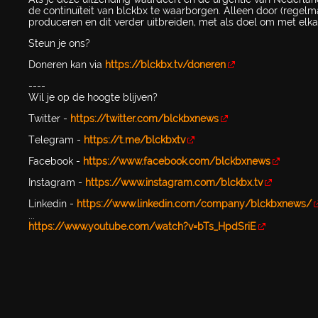
de continuïteit van blckbx te waarborgen. Alleen door (regelm
produceren en dit verder uitbreiden, met als doel om met elka
Steun je ons?
Doneren kan via
https://blckbx.tv/doneren
----
Wil je op de hoogte blijven?
Twitter -
https://twitter.com/blckbxnews
Telegram -
https://t.me/blckbxtv
Facebook -
https://www.facebook.com/blckbxnews
Instagram -
https://www.instagram.com/blckbx.tv
Linkedin -
https://www.linkedin.com/company/blckbxnews/
...
https://www.youtube.com/watch?v=bTs_HpdSriE