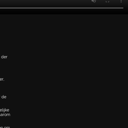
 der
er,
r de
lijke
Daarom
pen om