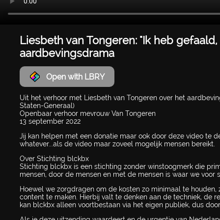
Liesbeth van Tongeren: "Ik heb gefaald
aardbevingsdrama
Open with LBRY
Uit het verhoor met Liesbeth van Tongeren over het aardbevi
Staten-Generaal)
Openbaar verhoor mevrouw Van Tongeren
13 september 2022
Jij kan helpen met een donatie maar ook door deze video te d
whatever...als de video maar zoveel mogelijk mensen bereikt.
Over Stichting blckbx
Stichting blckbx is een stichting zonder winstoogmerk die pri
mensen, door de mensen en met de mensen is waar we voor s
Hoewel we zorgdragen om de kosten zo minimaal te houden, z
content te maken. Hierbij valt te denken aan de techniek, de 
kan blckbx alleen voortbestaan via het eigen publiek, dus door
Als je deze uitzending waardeert en de urgentie van Nederlan