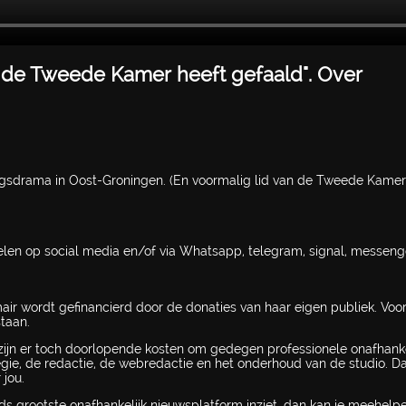
, de Tweede Kamer heeft gefaald". Over
ngsdrama in Oost-Groningen. (En voormalig lid van de Tweede Kamer
elen op social media en/of via Whatsapp, telegram, signal, messeng
mair wordt gefinancierd door de donaties van haar eigen publiek. Voo
taan.
ijn er toch doorlopende kosten om gedegen professionele onafhanke
regie, de redactie, de webredactie en het onderhoud van de studio. 
 jou.
ds grootste onafhankelijk nieuwsplatform inziet, dan kan je meehel