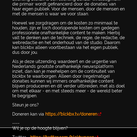
die primair wordt gefinancierd door de donaties van
haar eigen publiek. Voor de mensen, door de mensen en
met de mensen is waar we voor staan.
Hoewel we zorgdragen om de kosten zo minimaal te
houden, zijn er toch doorlopende kosten om gedegen
professionele onafhankelijke content te maken. Hierbij
valt te denken aan de techniek, de regie, de redactie, de
webredactie en het onderhoud van de studio. Daarom
kan blckbx alleen voortbestaan via het eigen publiek,
dus door jou.
Als je deze uitzending waardeert en de urgentie van
Nederlands grootste onafhankelijk nieuwsplatform
inziet, dan kan je meehelpen om de continuïteit van
blckbx te waarborgen. Alleen door (regelmatige)
donaties kunnen wij immers onafhankelijke content
blijven produceren en dit verder uitbreiden, met als doel
om met elkaar - en met steeds meer - de wereld beter
te begrijpen.
Steun je ons?
Doneren kan via
https://blckbx.tv/doneren
----
Wil je op de hoogte blijven?