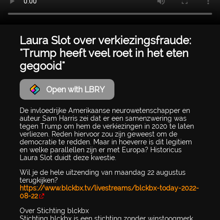
Laura Slot over verkiezingsfraude:
"Trump heeft veel roet in het eten
gegooid"
Open with LBRY
De invloedrijke Amerikaanse neurowetenschapper en
auteur Sam Harris zei dat er een samenzwering was
tegen Trump om hem de verkiezingen in 2020 te laten
verliezen. Reden hiervoor zou zijn geweest om de
democratie te redden. Maar in hoeverre is dit legitiem
en welke parallellen zijn er met Europa? Historicus
Laura Slot duidt deze kwestie.
Wil je de hele uitzending van maandag 22 augustus
terugkijken?
https://www.blckbx.tv/livestreams/blckbx-today-2022-
08-22
Over Stichting blckbx
Stichting blckbx is een stichting zonder winstoogmerk