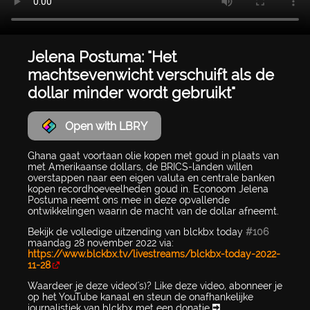
Jelena Postuma: "Het
machtsevenwicht verschuift als de
dollar minder wordt gebruikt"
Open with LBRY
Ghana gaat voortaan olie kopen met goud in plaats van
met Amerikaanse dollars, de BRICS-landen willen
overstappen naar een eigen valuta en centrale banken
kopen recordhoeveelheden goud in. Econoom Jelena
Postuma neemt ons mee in deze opvallende
ontwikkelingen waarin de macht van de dollar afneemt.
Bekijk de volledige uitzending van blckbx today
#106
maandag 28 november 2022 via:
https://www.blckbx.tv/livestreams/blckbx-today-2022-
11-28
Waardeer je deze video('s)? Like deze video, abonneer je
op het YouTube kanaal en steun de onafhankelijke
journalistiek van blckbx met een donatie ➡