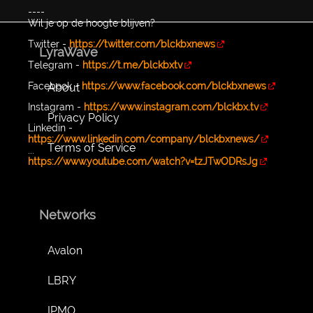
----
Wil je op de hoogte blijven?
Twitter -
https://twitter.com/blckbxnews
LyraWave
Telegram -
https://t.me/blckbxtv
Facebook -
https://www.facebook.com/blckbxnews
About
Instagram -
https://www.instagram.com/blckbx.tv
Privacy Policy
Linkedin -
https://www.linkedin.com/company/blckbxnews/
Terms of Service
...
https://www.youtube.com/watch?v=tzJTwODRsJg
Networks
Avalon
LBRY
IPMO