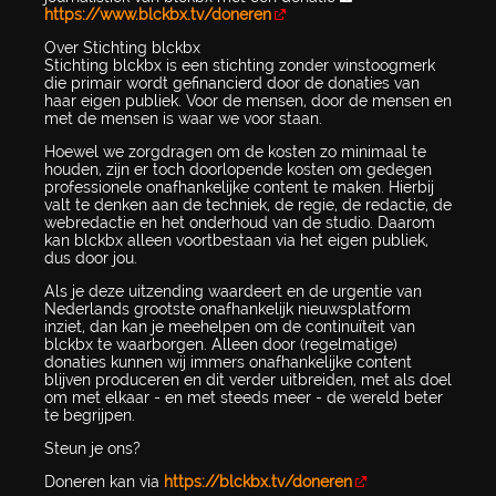
https://www.blckbx.tv/doneren
Over Stichting blckbx
Stichting blckbx is een stichting zonder winstoogmerk
die primair wordt gefinancierd door de donaties van
haar eigen publiek. Voor de mensen, door de mensen en
met de mensen is waar we voor staan.
Hoewel we zorgdragen om de kosten zo minimaal te
houden, zijn er toch doorlopende kosten om gedegen
professionele onafhankelijke content te maken. Hierbij
valt te denken aan de techniek, de regie, de redactie, de
webredactie en het onderhoud van de studio. Daarom
kan blckbx alleen voortbestaan via het eigen publiek,
dus door jou.
Als je deze uitzending waardeert en de urgentie van
Nederlands grootste onafhankelijk nieuwsplatform
inziet, dan kan je meehelpen om de continuïteit van
blckbx te waarborgen. Alleen door (regelmatige)
donaties kunnen wij immers onafhankelijke content
blijven produceren en dit verder uitbreiden, met als doel
om met elkaar - en met steeds meer - de wereld beter
te begrijpen.
Steun je ons?
Doneren kan via
https://blckbx.tv/doneren