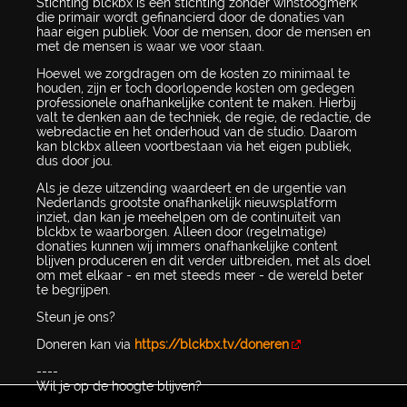
Stichting blckbx is een stichting zonder winstoogmerk
die primair wordt gefinancierd door de donaties van
haar eigen publiek. Voor de mensen, door de mensen en
met de mensen is waar we voor staan.
Hoewel we zorgdragen om de kosten zo minimaal te
houden, zijn er toch doorlopende kosten om gedegen
professionele onafhankelijke content te maken. Hierbij
valt te denken aan de techniek, de regie, de redactie, de
webredactie en het onderhoud van de studio. Daarom
kan blckbx alleen voortbestaan via het eigen publiek,
dus door jou.
Als je deze uitzending waardeert en de urgentie van
Nederlands grootste onafhankelijk nieuwsplatform
inziet, dan kan je meehelpen om de continuïteit van
blckbx te waarborgen. Alleen door (regelmatige)
donaties kunnen wij immers onafhankelijke content
blijven produceren en dit verder uitbreiden, met als doel
om met elkaar - en met steeds meer - de wereld beter
te begrijpen.
Steun je ons?
Doneren kan via
https://blckbx.tv/doneren
----
Wil je op de hoogte blijven?