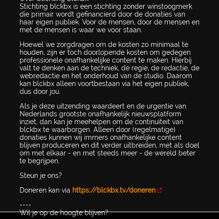
Stichting blckbx is een stichting zonder winstoogmerk
die primair wordt gefinancierd door de donaties van
haar eigen publiek. Voor de mensen, door de mensen en
met de mensen is waar we voor staan.
Hoewel we zorgdragen om de kosten zo minimaal te
houden, zijn er toch doorlopende kosten om gedegen
professionele onafhankelijke content te maken. Hierbij
valt te denken aan de techniek, de regie, de redactie, de
webredactie en het onderhoud van de studio. Daarom
kan blckbx alleen voortbestaan via het eigen publiek,
dus door jou.
Als je deze uitzending waardeert en de urgentie van
Nederlands grootste onafhankelijk nieuwsplatform
inziet, dan kan je meehelpen om de continuïteit van
blckbx te waarborgen. Alleen door (regelmatige)
donaties kunnen wij immers onafhankelijke content
blijven produceren en dit verder uitbreiden, met als doel
om met elkaar - en met steeds meer - de wereld beter
te begrijpen.
Steun je ons?
Doneren kan via
https://blckbx.tv/doneren
----
Wil je op de hoogte blijven?