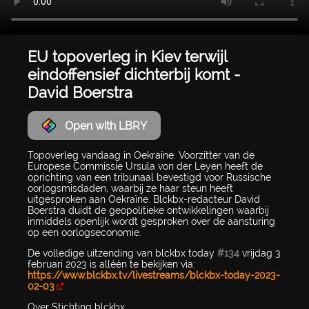
EU topoverleg in Kiev terwijl
eindoffensief dichterbij komt -
David Boerstra
Open with LBRY
Topoverleg vandaag in Oekraïne. Voorzitter van de
Europese Commissie Ursula von der Leyen heeft de
oprichting van een tribunaal bevestigd voor Russische
oorlogsmisdaden, waarbij ze haar steun heeft
uitgesproken aan Oekraïne. Blckbx-redacteur David
Boerstra duidt de geopolitieke ontwikkelingen waarbij
inmiddels openlijk wordt gesproken over de aansturing
op een oorlogseconomie.
De volledige uitzending van blckbx today
#134
vrijdag 3
februari 2023 is alléén te bekijken via:
https://www.blckbx.tv/livestreams/blckbx-today-2023-
02-03
Over Stichting blckbx