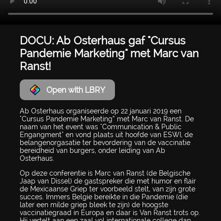
DOCU: Ab Osterhaus gaf "Cursus
Pandemie Marketing" met Marc van
Ranst!
Open with LBRY
Ab Osterhaus organiseerde op 22 januari 2019 een
"Cursus Pandemie Marketing” met Marc van Ranst. De
naam van het event was "Communication & Public
Engangment" en vond plaats uit hoofde van ESWI, de
belangenorgasatie ter bevordering van de vaccinatie
bereidheid van burgers, onder leiding van Ab
Osterhaus.
Op deze conferentie is Marc van Ranst (de Belgische
Jaap van Dissel) de gastspreker die met humor en flair
de Mexicaanse Griep ter voorbeeld stelt, van zijn grote
succes. Immers Belgie bereikte in die Pandemie (die
later een milde griep bleek te zijn) de hoogste
vaccinatiegraad in Europa en daar is Van Ranst trots op.
Hij vertelt aan een zaal vol internationale college dan