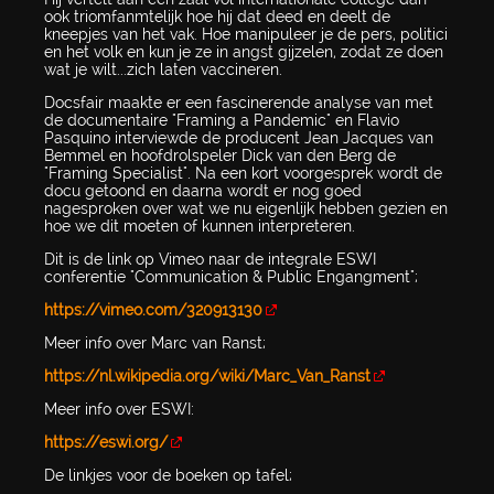
ook triomfanmtelijk hoe hij dat deed en deelt de
kneepjes van het vak. Hoe manipuleer je de pers, politici
en het volk en kun je ze in angst gijzelen, zodat ze doen
wat je wilt...zich laten vaccineren.
Docsfair maakte er een fascinerende analyse van met
de documentaire "Framing a Pandemic" en Flavio
Pasquino interviewde de producent Jean Jacques van
Bemmel en hoofdrolspeler Dick van den Berg de
"Framing Specialist". Na een kort voorgesprek wordt de
docu getoond en daarna wordt er nog goed
nagesproken over wat we nu eigenlijk hebben gezien en
hoe we dit moeten of kunnen interpreteren.
Dit is de link op Vimeo naar de integrale ESWI
conferentie "Communication & Public Engangment";
https://vimeo.com/320913130
Meer info over Marc van Ranst;
https://nl.wikipedia.org/wiki/Marc_Van_Ranst
Meer info over ESWI:
https://eswi.org/
De linkjes voor de boeken op tafel;