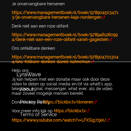
Je onvervangbare hersenen
https://www.managementboek.nl/boek/978904503471
3/je-onvervangbare-hersenen-kaja-nordengen
Denk niet aan een roze olifant
https://www.managementboek.nl/boek/978946126099
4/denk-niet-aan-een-roze-olifant-sarah-gagestein
Ons onfeilbare denken
https://www.managementboek.nl/boek/978904701304
4/ons-feilbare-denken-daniel-kahneman
Help ons:
LyraWave
Jij kan helpen met een donatie maar ook door deze
video te delen op social media en/of via whatt's app,
telegram, signal, messenger, what ever...als de video
About
maar zoveel mogelijk mensen bereikt.
Privacy Policy
Doneren kan via
https://blckbx.tv/doneren
Voor meer info kijk op
https://blckbx.tv
Terms of Service
...
https://www.youtube.com/watch?v=LFXSlg7zjeU