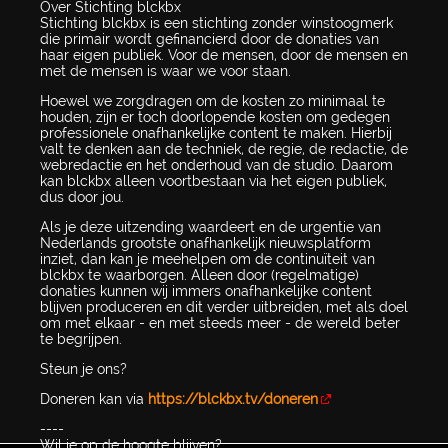
Over Stichting blckbx
Stichting blckbx is een stichting zonder winstoogmerk
die primair wordt gefinancierd door de donaties van
haar eigen publiek. Voor de mensen, door de mensen en
met de mensen is waar we voor staan.
Hoewel we zorgdragen om de kosten zo minimaal te
houden, zijn er toch doorlopende kosten om gedegen
professionele onafhankelijke content te maken. Hierbij
valt te denken aan de techniek, de regie, de redactie, de
webredactie en het onderhoud van de studio. Daarom
kan blckbx alleen voortbestaan via het eigen publiek,
dus door jou.
Als je deze uitzending waardeert en de urgentie van
Nederlands grootste onafhankelijk nieuwsplatform
inziet, dan kan je meehelpen om de continuïteit van
blckbx te waarborgen. Alleen door (regelmatige)
donaties kunnen wij immers onafhankelijke content
blijven produceren en dit verder uitbreiden, met als doel
om met elkaar - en met steeds meer - de wereld beter
te begrijpen.
Steun je ons?
Doneren kan via
https://blckbx.tv/doneren
----
Wil je op de hoogte blijven?