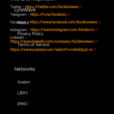
Twitter -
https://twitter.com/blckbxnews
LyraWave
Telegram -
https://t.me/blckbxtv
Facebook -
https://www.facebook.com/blckbxnews
About
Instagram -
https://www.instagram.com/blckbx.tv
Privacy Policy
Linkedin -
https://www.linkedin.com/company/blckbxnews/
Terms of Service
...
https://www.youtube.com/watch?v=rwKatI5qS-w
Networks
Avalon
LBRY
IPMO