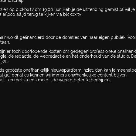
ialandschap.
ien op blckbx.tv om 19:00 uur. Heb je de uitzending gemist of wil je
floop altijd terug te kijken via blckbx.tv.
mair wordt gefinancierd door de donaties van haar eigen publiek. Voo
taan.
ijn er toch doorlopende kosten om gedegen professionele onafhanke
regie, de redactie, de webredactie en het onderhoud van de studio. 
 jou.
ds grootste onafhankelijk nieuwsplatform inziet, dan kan je meehel
atige) donaties kunnen wij immers onafhankelijke content blijven
ar - en met steeds meer - de wereld beter te begrijpen.