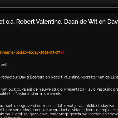
 o.a. Robert Valentine, Daan de Wit en Dav
vestreams/blckbx-today-2022-03-07
 zelf
redacteur David Boerstra en Robert Valentine, voorzitter van de Libe
an blckbx, vanuit de nieuwe studio. Presentator Flavio Pasquino pra
liteit in Nederland en in de wereld.
d bent, diepgravend en kritisch. Dat is wat je van blckbx today kan
t team van redacteuren, de webredactie, video editors, de regie en 
ogramma. Hierbij zal geen enkel onderwerp geschuwd worden en streve