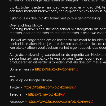
ernaar om de nodige balans aan te brengen in het brede med
blckbx today is iedere maandag, woensdag en vrijdag LIVE te z
een later moment blckbx today terugkijken? blckbx today is na a
Kijken dus en deel blckbx today met jouw eigen omgeving!
Over stichting blckbx
Stichting blckbx is een stichting zonder winstoogmerk die pri
mensen, door de mensen en met de mensen is waar we voor s
Hoewel we zorgdragen om de kosten zo minimaal te houden, z
content te maken. Hierbij valt te denken aan de techniek, de 
kan blckbx alleen voortbestaan via het eigen publiek, dus door
Als je deze uitzending waardeert en de urgentie van Nederlan
de continuïteit van blckbx te waarborgen. Alleen door (regelm
produceren en dit verder uitbreiden, met als doel om met elka
Doneren kan via
https://blckbx.tv/doneren
----
Wil je op de hoogte blijven?
Twitter -
https://twitter.com/blckbxnews
Telegram -
https://t.me/blckbxtv
Facebook -
https://www.facebook.com/blckbxnews