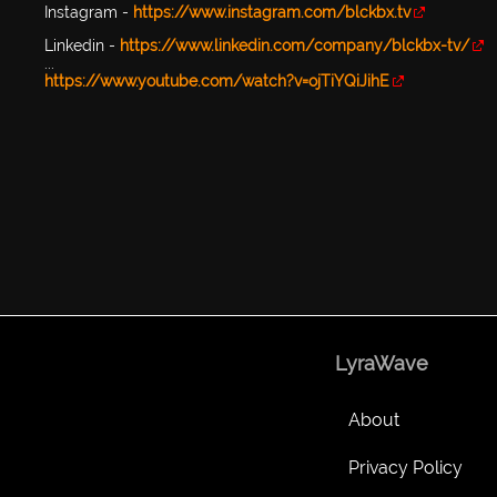
Instagram -
https://www.instagram.com/blckbx.tv
Linkedin -
https://www.linkedin.com/company/blckbx-tv/
...
https://www.youtube.com/watch?v=ojTiYQiJihE
LyraWave
About
Privacy Policy