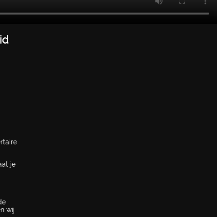
id
rtaire
at je
de
n wij