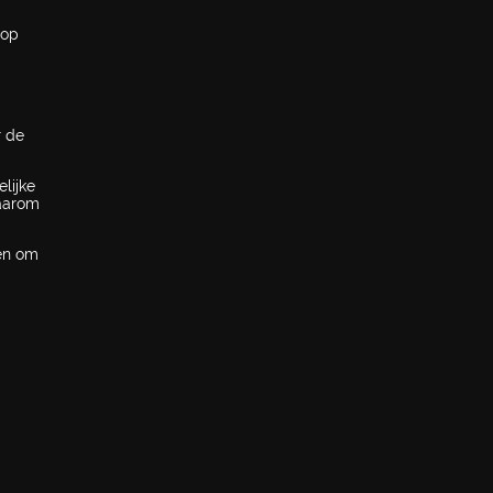
 op
r de
lijke
Daarom
pen om