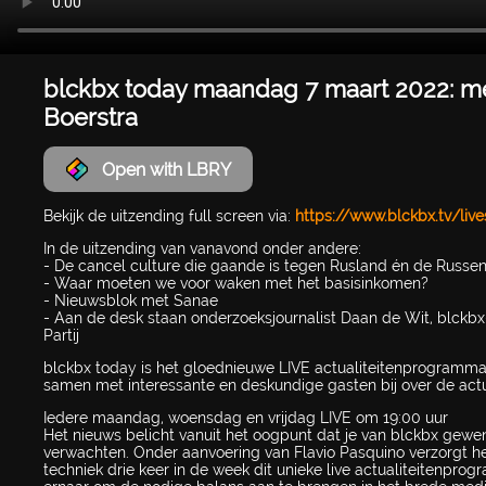
blckbx today maandag 7 maart 2022: met
Boerstra
Open with LBRY
Bekijk de uitzending full screen via:
https://www.blckbx.tv/li
In de uitzending van vanavond onder andere:
- De cancel culture die gaande is tegen Rusland én de Russen
- Waar moeten we voor waken met het basisinkomen?
- Nieuwsblok met Sanae
- Aan de desk staan onderzoeksjournalist Daan de Wit, blckbx-
Partij
blckbx today is het gloednieuwe LIVE actualiteitenprogramma v
samen met interessante en deskundige gasten bij over de actua
Iedere maandag, woensdag en vrijdag LIVE om 19:00 uur
Het nieuws belicht vanuit het oogpunt dat je van blckbx gewen
verwachten. Onder aanvoering van Flavio Pasquino verzorgt he
techniek drie keer in de week dit unieke live actualiteitenpr