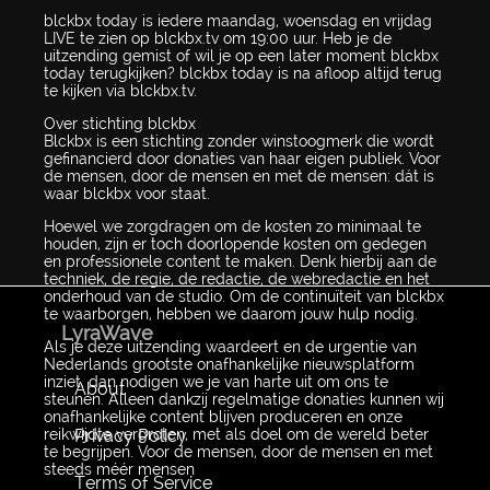
blckbx today is iedere maandag, woensdag en vrijdag
LIVE te zien op blckbx.tv om 19:00 uur. Heb je de
uitzending gemist of wil je op een later moment blckbx
today terugkijken? blckbx today is na afloop altijd terug
te kijken via blckbx.tv.
Over stichting blckbx
Blckbx is een stichting zonder winstoogmerk die wordt
gefinancierd door donaties van haar eigen publiek. Voor
de mensen, door de mensen en met de mensen: dát is
waar blckbx voor staat.
Hoewel we zorgdragen om de kosten zo minimaal te
houden, zijn er toch doorlopende kosten om gedegen
en professionele content te maken. Denk hierbij aan de
techniek, de regie, de redactie, de webredactie en het
onderhoud van de studio. Om de continuïteit van blckbx
te waarborgen, hebben we daarom jouw hulp nodig.
LyraWave
Als je deze uitzending waardeert en de urgentie van
Nederlands grootste onafhankelijke nieuwsplatform
inziet, dan nodigen we je van harte uit om ons te
About
steunen. Alleen dankzij regelmatige donaties kunnen wij
onafhankelijke content blijven produceren en onze
Privacy Policy
reikwijdte vergroten, met als doel om de wereld beter
te begrijpen. Voor de mensen, door de mensen en met
steeds méér mensen
Terms of Service
...