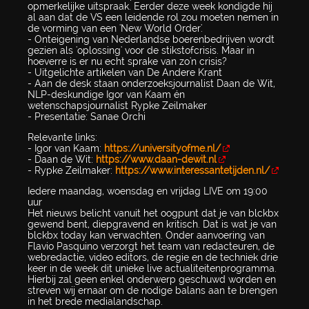
opmerkelijke uitspraak. Eerder deze week kondigde hij
al aan dat de VS een leidende rol zou moeten nemen in
de vorming van een 'New World Order'.
- Onteigening van Nederlandse boerenbedrijven wordt
gezien als 'oplossing' voor de stikstofcrisis. Maar in
hoeverre is er nu echt sprake van zo'n crisis?
- Uitgelichte artikelen van De Andere Krant
- Aan de desk staan onderzoeksjournalist Daan de Wit,
NLP-deskundige Igor van Kaam én
wetenschapsjournalist Rypke Zeilmaker
- Presentatie: Sanae Orchi
Relevante links:
- Igor van Kaam:
https://universityofme.nl/
- Daan de Wit:
https://www.daan-dewit.nl
- Rypke Zeilmaker:
https://www.interessantetijden.nl/
Iedere maandag, woensdag en vrijdag LIVE om 19:00
uur
Het nieuws belicht vanuit het oogpunt dat je van blckbx
gewend bent, diepgravend en kritisch. Dat is wat je van
blckbx today kan verwachten. Onder aanvoering van
Flavio Pasquino verzorgt het team van redacteuren, de
webredactie, video editors, de regie en de techniek drie
keer in de week dit unieke live actualiteitenprogramma.
Hierbij zal geen enkel onderwerp geschuwd worden en
streven wij ernaar om de nodige balans aan te brengen
in het brede medialandschap.