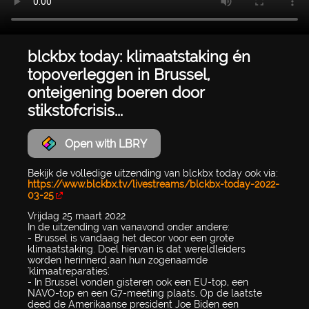
blckbx today: klimaatstaking én
topoverleggen in Brussel,
onteigening boeren door
stikstofcrisis...
Open with LBRY
Bekijk de volledige uitzending van blckbx today ook via:
https://www.blckbx.tv/livestreams/blckbx-today-2022-
03-25
Vrijdag 25 maart 2022
In de uitzending van vanavond onder andere:
- Brussel is vandaag het decor voor een grote
klimaatstaking. Doel hiervan is dat wereldleiders
worden herinnerd aan hun zogenaamde
'klimaatreparaties'.
- In Brussel vonden gisteren ook een EU-top, een
NAVO-top en een G7-meeting plaats. Op de laatste
deed de Amerikaanse president Joe Biden een