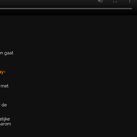
en gaat
ay-
x met
r de
lijke
Daarom