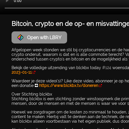
Bitcoin, crypto en de op- en misvatting
Open with LBRY
Afgelopen week stonden we stil bij cryptocurrencies en de 
crypto onderuit, waarom is dat en is alle commotie terecht? 
onderscheid tussen crypto's en bitcoin en de mogelijkheid als 
Bekijk de volledige uitzending van blckbx today
#124
woensdag 
2023-01-11
Waardeer je deze video('s)? Like deze video, abonneer je op h
een donatie ➡
https://www.blckbx.tv/doneren
Over Stichting blckbx
Stichting blckbx is een stichting zonder winstoogmerk die pri
mensen, door de mensen en met de mensen is waar we voor s
Hoewel we zorgdragen om de kosten zo minimaal te houden, z
content te maken. Hierbij valt te denken aan de techniek, de 
kan blckbx alleen voortbestaan via het eigen publiek, dus door