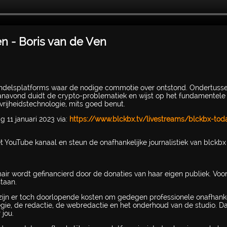
en - Boris van de Ven
handelsplatforms waar de nodige commotie over ontstond. Ondertuss
Vanavond duidt de crypto-problematiek en wijst op het fundamentele
vrijheidstechnologie, mits goed benut.
11 januari 2023 via:
https://www.blckbx.tv/livestreams/blckbx-tod
et YouTube kanaal en steun de onafhankelijke journalistiek van blckb
mair wordt gefinancierd door de donaties van haar eigen publiek. Voo
taan.
ijn er toch doorlopende kosten om gedegen professionele onafhanke
regie, de redactie, de webredactie en het onderhoud van de studio. 
 jou.