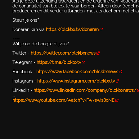
Als je deze uitzending waardeert en de urgentie van Nederlan
de continuïteit van blckbx te waarborgen. Alleen door (regelm
produceren en dit verder uitbreiden, met als doel om met elka
Steun je ons?
Doneren kan via
https://blckbx.tv/doneren
----
Wil je op de hoogte blijven?
Twitter -
https://twitter.com/blckbxnews
Telegram -
https://t.me/blckbxtv
Facebook -
https://www.facebook.com/blckbxnews
Instagram -
https://www.instagram.com/blckbx.tv
Linkedin -
https://www.linkedin.com/company/blckbxnews/
...
https://www.youtube.com/watch?v=Fw7swIs8oNE