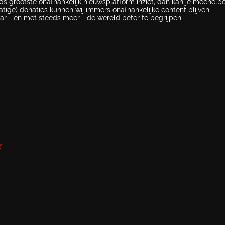
ds grootste onafhankelijk nieuwsplatform inziet, dan kan je meehel
atige) donaties kunnen wij immers onafhankelijke content blijven
ar - en met steeds meer - de wereld beter te begrijpen.