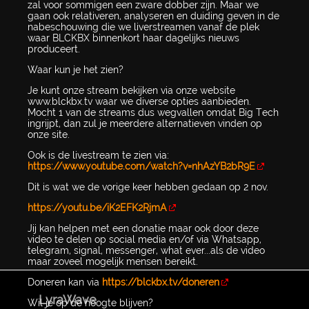
zal voor sommigen een zware dobber zijn. Maar we
gaan ook relativeren, analyseren en duiding geven in de
nabeschouwing die we liverstreamen vanaf de plek
waar BLCKBX binnenkort haar dagelijks nieuws
produceert.
Waar kun je het zien?
Je kunt onze stream bekijken via onze website
www.blckbx.tv waar we diverse opties aanbieden.
Mocht 1 van de streams dus wegvallen omdat Big Tech
ingrijpt, dan zul je meerdere alternatieven vinden op
onze site.
Ook is de livestream te zien via:
https://www.youtube.com/watch?v=nhAzYB2bR9E
Dit is wat we de vorige keer hebben gedaan op 2 nov.
https://youtu.be/iK2EFK2RjmA
Jij kan helpen met een donatie maar ook door deze
video te delen op social media en/of via Whatsapp,
telegram, signal, messenger, what ever...als de video
maar zoveel mogelijk mensen bereikt.
Doneren kan via
https://blckbx.tv/doneren
LyraWave
Wil je op de hoogte blijven?