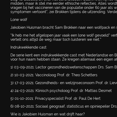
midden, maar ik stel me eerder ethische reflecties. Alles word
vragen bij het vaccineren van de populatie onder 60 jaar als 
symptomen vertoont”, zei Brokken tijdens de uitzending. Verde
Lone wolf
Jakobien Huisman bracht Sam Brokken naar een wolfpack en sp
“Ik heb me het afgelopen jaar vaak een lone wolf gevoeld” ve
vertelt ons altijd de weg maar toch luisteren we niet.”
Indrukwekkende cast
De serie kent een indrukwekkende cast met Nederlandse en Be
voor hun naam hebben staan. Ze kregen allemaal een eigen afl
1) 03-09-2021: Lector gezondheidswetenschappen Drs. Sam B
2) 10-03-2021: Vaccinoloog Prof. dr. Theo Schetters
3) 17-03-2021: Gezondheids- en welzijnseconoom Prof. dr. Li
4) 24-03-2021: Klinisch psycholoog Prof. dr. Mattias Desmet
5) 01-10-2021: Privacyspecialist Prof. dr. Paul De Hert
6) 08-10-2021: Sociaal geograaf, statisticus en opiniepeiler D
Wie is Jakobien Huisman en wat drijft haar?