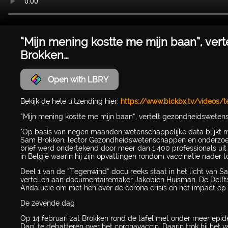
“Mijn mening kostte me mijn baan”, ve
Brokken…
Open with LBRY
Bekijk de hele uitzending hier:
https://www.blckbx.tv/videos/
“Mijn mening kostte me mijn baan”, vertelt gezondheidswete
"Op basis van negen maanden wetenschappelijke data blijkt mee
Sam Brokken, lector Gezondheidswetenschappen en onderzoeker
brief werd ondertekend door meer dan 1.400 professionals ui
in België waarin hij zijn opvattingen rondom vaccinatie nader to
Deel 1 van de “Tegenwind” docu reeks staat in het licht van S
vertellen aan documentairemaker Jakobien Huisman. De Delf
Andalucië om met hen over de corona crisis en het impact op h
De zevende dag
Op 14 februari zat Brokken rond de tafel met onder meer epi
Dag’ te debatteren over het coronavaccin. Daarin trok hij het vac