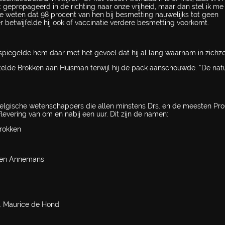
t gepropageerd in de richting naar onze vrijheid, maar dan stel ik me
we weten dat 98 procent van hen bij besmetting nauwelijks tot geen
r betwijfelde hij ook of vaccinatie verdere besmetting voorkomt.
iegelde hem daar met het gevoel dat hij al lang waarnam in zichze
rtelde Brokken aan Huisman terwijl hij de pack aanschouwde. “De nat
lgische wetenschappers die allen minstens Drs. en de meesten Prof
evering van om en nabij een uur. Dit zijn de namen:
rokken
even Annemans
rs. Maurice de Hond