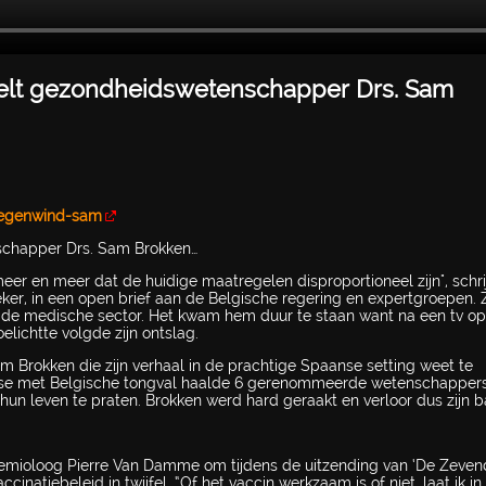
rtelt gezondheidswetenschapper Drs. Sam
tegenwind-sam
nschapper Drs. Sam Brokken…
r en meer dat de huidige maatregelen disproportioneel zijn", schrij
, in een open brief aan de Belgische regering en expertgroepen. Z
t de medische sector. Het kwam hem duur te staan want na een tv o
elichtte volgde zijn ontslag.
am Brokken die zijn verhaal in de prachtige Spaanse setting weet te
tse met Belgische tongval haalde 6 gerenommeerde wetenschapper
un leven te praten. Brokken werd hard geraakt en verloor dus zijn b
demioloog Pierre Van Damme om tijdens de uitzending van ‘De Zeve
cinatiebeleid in twijfel. “Of het vaccin werkzaam is of niet, laat ik in