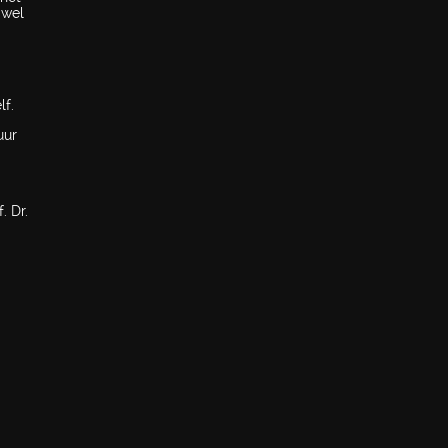
 wel
lf.
uur
. Dr.