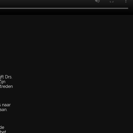
ft Drs.
ijn
ptreden
s naar
aan.
nde
 het