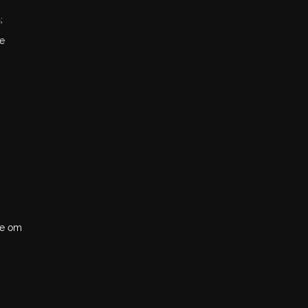
;
de
je om