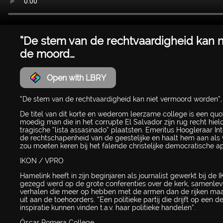
“De stem van de rechtvaardigheid kan 
de moord…
Open with LBRY
“De stem van de rechtvaardigheid kan niet vermoord worden”
De titel van dit korte en wederom leerzame college is een q
moedig man die in het corrupte El Salvador zijn rug recht hi
tragische “lista assasinado” plaatsten. Emeritus Hoogleraar 
de rechtschapenheid van de geestelijke en haalt hem aan als v
zou moeten keren bij het falende christelijke democratische a
IKON / VPRO
Hamelink heeft in zijn beginjaren als journalist gewerkt bij de 
gezegd werd op de grote conferenties over de kerk, samenlevin
verhalen die meer op hebben met de armen dan de rijken maar
uit aan de toehoorders. “Een politieke partij die drijft op een d
inspiratie kunnen vinden t.a.v. haar politieke handelen”.
Óscar Romera College