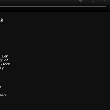
ak
. Een
 op de
k looft
rug
r
ssie