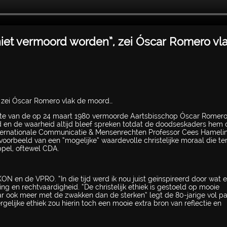
niet vermoord worden”, zei Óscar Romero vl
, zei Óscar Romero vlak de moord…
uote van de op 24 maart 1980 vermoorde Aartsbisschop Óscar Romero
eld en de waarheid altijd bleef spreken totdat de doodseskaders hem
Internationale Communicatie & Mensenrechten Professor Cees Hamelin
oorbeeld van een “mogelijke” waardevolle christelijke moraal die te
ppel, oftewel CDA.
IKON en de VPRO. “In die tijd werd ik nou juist geïnspireerd door wat e
g en rechtvaardigheid. “De christelijk ethiek is gestoeld op mooie
 ook meer met de zwakken dan de sterken” legt de 80-jarige vol pa
ergelijke ethiek zou hierin toch een mooie extra bron van reflectie en