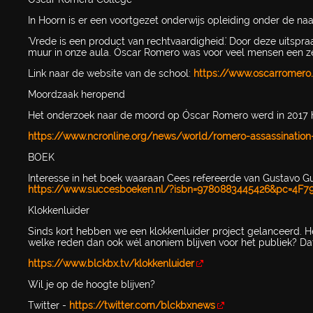
In Hoorn is er een voortgezet onderwijs opleiding onder de n
'Vrede is een product van rechtvaardigheid.' Door deze uitspr
muur in onze aula. Óscar Romero was voor veel mensen een zee
Link naar de website van de school:
https://www.oscarromero.
Moordzaak heropend
Het onderzoek naar de moord op Óscar Romero werd in 2017 he
https://www.ncronline.org/news/world/romero-assassination
BOEK
Interesse in het boek waaraan Cees refereerde van Gustavo Guti
https://www.succesboeken.nl/?isbn=9780883445426&pc=4F7
Klokkenluider
Sinds kort hebben we een klokkenluider project gelanceerd. Heb
welke reden dan ook wél anoniem blijven voor het publiek? Dat 
https://www.blckbx.tv/klokkenluider
Wil je op de hoogte blijven?
Twitter -
https://twitter.com/blckbxnews