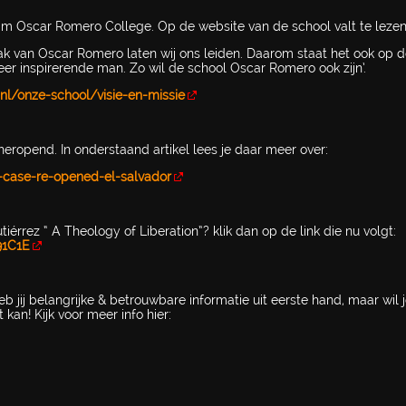
aam Oscar Romero College. Op de website van de school valt te lezen
aak van Oscar Romero laten wij ons leiden. Daarom staat het ook op 
r inspirerende man. Zo wil de school Oscar Romero ook zijn’.
nl/onze-school/visie-en-missie
ropend. In onderstaand artikel lees je daar meer over:
-case-re-opened-el-salvador
érrez “ A Theology of Liberation”? klik dan op de link die nu volgt:
91C1E
 jij belangrijke & betrouwbare informatie uit eerste hand, maar wil 
kan! Kijk voor meer info hier: