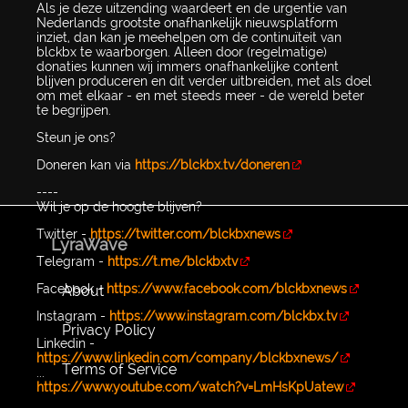
Als je deze uitzending waardeert en de urgentie van
Nederlands grootste onafhankelijk nieuwsplatform
inziet, dan kan je meehelpen om de continuïteit van
blckbx te waarborgen. Alleen door (regelmatige)
donaties kunnen wij immers onafhankelijke content
blijven produceren en dit verder uitbreiden, met als doel
om met elkaar - en met steeds meer - de wereld beter
te begrijpen.
Steun je ons?
Doneren kan via
https://blckbx.tv/doneren
----
Wil je op de hoogte blijven?
Twitter -
https://twitter.com/blckbxnews
LyraWave
Telegram -
https://t.me/blckbxtv
Facebook -
https://www.facebook.com/blckbxnews
About
Instagram -
https://www.instagram.com/blckbx.tv
Privacy Policy
Linkedin -
https://www.linkedin.com/company/blckbxnews/
Terms of Service
...
https://www.youtube.com/watch?v=LmHsKpUatew