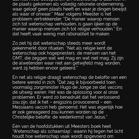
de plaats gekomen als volledig rationele onderneming,
waar geloof geen plaats heeft en waar je dingen bewijst
als waar of onwaar.” Maar volgens Meester is het
probleem vertrekkender. “De manier waarop mensen
zich tot wetenschap verhouden, is gaan lijken op de
manier waarop mensen zich tot religie verhouden.” En
dat heeft vaak weinig met rationaliteit te maken.
Zo ziet hij dat wetenschap steeds meer wordt
gekenmerkt door rituelen. “Net als religie kent de
wetenschap ook hogepriesters: de mensen van het
OMT, die zeggen wat wel mag en wat niet mag. Zij zijn
de alwetenden waar niet aan getwijfeld mag worden,
want zij hebben ervoor geleerd.”
En net als religie draagt wetenschap de belofte van een
betere wereld in zich. “Dat zag ik bijvoorbeeld toen
voormalig zorgminister Hugo de Jonge zei dat vaccins
dé uitweg waren. Het was de oplossing voor al onze
problemen. Er werd zó benadrukt dat het verlossend
zou zijn, dat ik het – enigszins provocerend – een
Messiaans vaccin heb genoemd. Het was eigenlijk hoe
er ook gereageerd zou kunnen worden op de
Christelijke belofte: de wederkomst van Jezus.”
Één van de hoofdstukken uit Meesters boek heet
‘Wetenschap als schaamlap’, waarin hij tegen het licht
houdt hoe wetenschap vaak wordt opgevoerd om