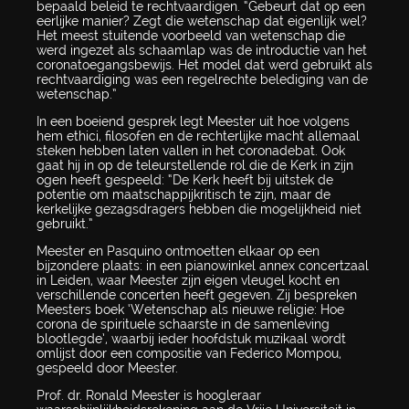
bepaald beleid te rechtvaardigen. “Gebeurt dat op een
eerlijke manier? Zegt die wetenschap dat eigenlijk wel?
Het meest stuitende voorbeeld van wetenschap die
werd ingezet als schaamlap was de introductie van het
coronatoegangsbewijs. Het model dat werd gebruikt als
rechtvaardiging was een regelrechte belediging van de
wetenschap.”
In een boeiend gesprek legt Meester uit hoe volgens
hem ethici, filosofen en de rechterlijke macht allemaal
steken hebben laten vallen in het coronadebat. Ook
gaat hij in op de teleurstellende rol die de Kerk in zijn
ogen heeft gespeeld: “De Kerk heeft bij uitstek de
potentie om maatschappijkritisch te zijn, maar de
kerkelijke gezagsdragers hebben die mogelijkheid niet
gebruikt.”
Meester en Pasquino ontmoetten elkaar op een
bijzondere plaats: in een pianowinkel annex concertzaal
in Leiden, waar Meester zijn eigen vleugel kocht en
verschillende concerten heeft gegeven. Zij bespreken
Meesters boek ‘Wetenschap als nieuwe religie: Hoe
corona de spirituele schaarste in de samenleving
blootlegde’, waarbij ieder hoofdstuk muzikaal wordt
omlijst door een compositie van Federico Mompou,
gespeeld door Meester.
Prof. dr. Ronald Meester is hoogleraar