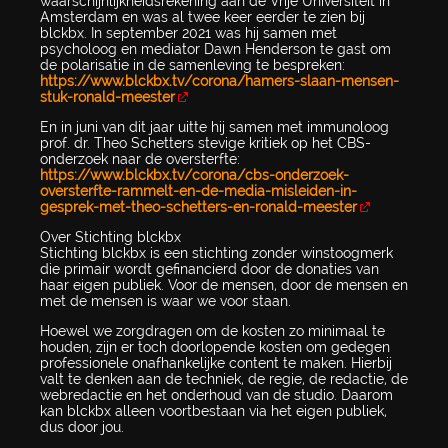
waarschijnlijkheidsrekening aan de Vrije Universiteit in
Amsterdam en was al twee keer eerder te zien bij
blckbx. In september 2021 was hij samen met
psycholoog en mediator Dawn Henderson te gast om
de polarisatie in de samenleving te bespreken:
https://www.blckbx.tv/corona/hamers-slaan-mensen-
stuk-ronald-meester
En in juni van dit jaar uitte hij samen met immunoloog
prof. dr. Theo Schetters stevige kritiek op het CBS-
onderzoek naar de oversterfte:
https://www.blckbx.tv/corona/cbs-onderzoek-
oversterfte-rammelt-en-de-media-misleiden-in-
gesprek-met-theo-schetters-en-ronald-meester
Over Stichting blckbx
Stichting blckbx is een stichting zonder winstoogmerk
die primair wordt gefinancierd door de donaties van
haar eigen publiek. Voor de mensen, door de mensen en
met de mensen is waar we voor staan.
Hoewel we zorgdragen om de kosten zo minimaal te
houden, zijn er toch doorlopende kosten om gedegen
professionele onafhankelijke content te maken. Hierbij
valt te denken aan de techniek, de regie, de redactie, de
webredactie en het onderhoud van de studio. Daarom
kan blckbx alleen voortbestaan via het eigen publiek,
dus door jou.