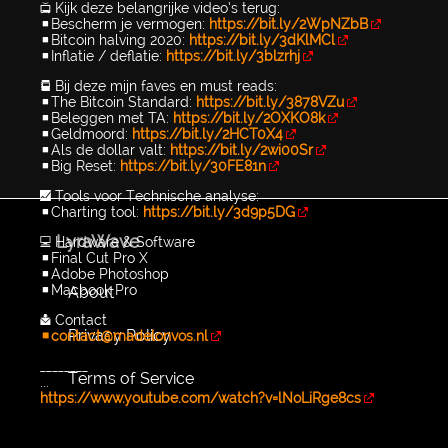
📺 Kijk deze belangrijke video’s terug:
▪️Bescherm je vermogen:
https://bit.ly/2WpNZbB
▪️Bitcoin halving 2020:
https://bit.ly/3dKlMCl
▪️Inflatie / deflatie:
https://bit.ly/3blzrhj
📕 Bij deze mijn faves en must reads:
▪️The Bitcoin Standard:
https://bit.ly/3878VZu
▪️Beleggen met TA:
https://bit.ly/2OXKO8k
▪️Geldmoord:
https://bit.ly/2HCT0X4
▪️Als de dollar valt:
https://bit.ly/2wi00Sr
▪️Big Reset:
https://bit.ly/30FE81n
📈 Tools voor Technische analyse:
▪️Charting tool:
https://bit.ly/3d9p5DG
LyraWave
💻 Hardware & Software
▪️Final Cut Pro X
▪️Adobe Photoshop
▪️Macbook Pro
About
📩 Contact
Privacy Policy
▪️contact@madelonvos.nl
________
Terms of Service
...
https://www.youtube.com/watch?v=lNoLiRge8cs