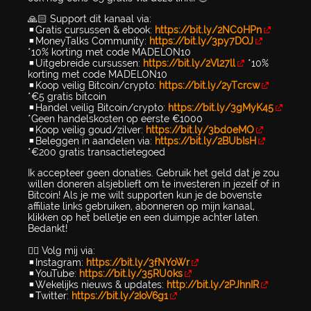
🙏🏻 Support dit kanaal via:
▪️Gratis cursussen & ebook:
https://bit.ly/2NC0HPn
▪️MoneyTalks Community:
https://bit.ly/3py7DOJ
*10% korting met code MADELON10
▪️Uitgebreide cursussen:
https://bit.ly/2Vl27ll
*10%
korting met code MADELON10
▪️Koop veilig Bitcoin/crypto:
https://bit.ly/2yTcrcw
*€5 gratis bitcoin
▪️Handel veilig Bitcoin/crypto:
https://bit.ly/3gMyK45
*Geen handelskosten op eerste €1000
▪️Koop veilig goud/zilver:
https://bit.ly/3bd0eMO
▪️Beleggen in aandelen via:
https://bit.ly/2BUbIsH
*€200 gratis transactietegoed
Ik accepteer geen donaties. Gebruik het geld dat je zou
willen doneren alsjeblieft om te investeren in jezelf of in
Bitcoin! Als je me wilt supporten kun je de bovenste
affiliate links gebruiken, abonneren op mijn kanaal,
klikken op het belletje en een duimpje achter laten.
Bedankt!
👉🏻 Volg mij via:
▪️Instagram:
https://bit.ly/3fNYoWr
▪️YouTube:
https://bit.ly/35RU0ks
▪️Wekelijks nieuws & updates:
http://bit.ly/2PJhnIR
▪️Twitter:
https://bit.ly/2IoV6g1