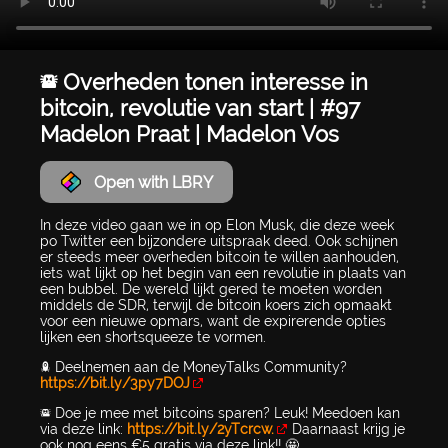
🚨 Overheden tonen interesse in
bitcoin, revolutie van start | #97
Madelon Praat | Madelon Vos
Open with LBRY
In deze video gaan we in op Elon Musk, die deze week
po Twitter een bijzondere uitspraak deed. Ook schijnen
er steeds meer overheden bitcoin te willen aanhouden,
iets wat lijkt op het begin van een revolutie in plaats van
een bubbel. De wereld lijkt gered te moeten worden
middels de SDR, terwijl de bitcoin koers zich opmaakt
voor een nieuwe opmars, want de expirerende opties
lijken een shortsqueeze te vormen.
🚀 Deelnemen aan de MoneyTalks Community?
https://bit.ly/3py7DOJ
🚨 Doe je mee met bitcoins sparen? Leuk! Meedoen kan
via deze link:
https://bit.ly/2yTcrcw.
Daarnaast krijg je
ook nog eens €5 gratis via deze link!! 🤩