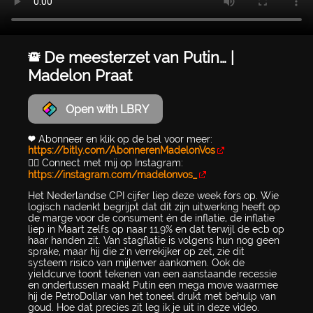
🚨 De meesterzet van Putin… |
Madelon Praat
Open with LBRY
❤️ Abonneer en klik op de bel voor meer:
https://bitly.com/AbonnerenMadelonVos
👉🏻 Connect met mij op Instagram:
https://instagram.com/madelonvos_
Het Nederlandse CPI cijfer liep deze week fors op. Wie
logisch nadenkt begrijpt dat dit zijn uitwerking heeft op
de marge voor de consument én de inflatie, de inflatie
liep in Maart zelfs op naar 11,9% en dat terwijl de ecb op
haar handen zit. Van stagflatie is volgens hun nog geen
sprake, maar hij die z’n verrekijker op zet, zie dit
systeem risico van mijlenver aankomen. Ook de
yieldcurve toont tekenen van een aanstaande recessie
en ondertussen maakt Putin een mega move waarmee
hij de PetroDollar van het toneel drukt met behulp van
goud. Hoe dat precies zit leg ik je uit in deze video.