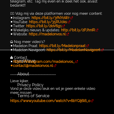
telegram, etc. Tag mij even en ik deel het ook, alvast
bedankt!!
👉🏻 Volg mij via deze platformen voor nog meer content:
▪️Instagram:
https://bit.ly/3fNYoWr
▪️YouTube:
https://bit.ly/35RU0ks
▪️Twitter:
https://bit.ly/2IoV6g1
▪️Wekelijks nieuws & updates:
http://bit.ly/2PJhnIR
▪️Website:
https://madelonvos.nl
📺 Nog meer video’s?
▪️Madelon Praat:
https://bit.ly/Madelonpraat
▪️Madelon Navigeert:
https://bit.ly/MadelonNavigeert
📩 Contact
LyraWave
▪️
https://instagram.com/madelonvos_
▪️contact@madelonvos.nl
______________________________
About
Lieve kijker,
Privacy Policy
Vond je deze video leuk en wil je geen enkele video
meer missen
Terms of Service
...
https://www.youtube.com/watch?v=6bYQIj6l6_o