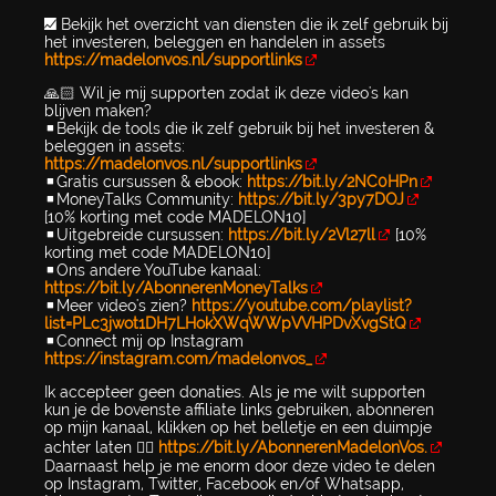
📈 Bekijk het overzicht van diensten die ik zelf gebruik bij
het investeren, beleggen en handelen in assets
https://madelonvos.nl/supportlinks
🙏🏻 Wil je mij supporten zodat ik deze video's kan
blijven maken?
▪️Bekijk de tools die ik zelf gebruik bij het investeren &
beleggen in assets:
https://madelonvos.nl/supportlinks
▪️Gratis cursussen & ebook:
https://bit.ly/2NC0HPn
▪️MoneyTalks Community:
https://bit.ly/3py7DOJ
[10% korting met code MADELON10]
▪️Uitgebreide cursussen:
https://bit.ly/2Vl27ll
[10%
korting met code MADELON10]
▪️Ons andere YouTube kanaal:
https://bit.ly/AbonnerenMoneyTalks
▪️Meer video's zien?
https://youtube.com/playlist?
list=PLc3jwot1DH7LHokXWqWWpVVHPDvXvgStQ
▪️Connect mij op Instagram
https://instagram.com/madelonvos_
Ik accepteer geen donaties. Als je me wilt supporten
kun je de bovenste affiliate links gebruiken, abonneren
op mijn kanaal, klikken op het belletje en een duimpje
achter laten 👉🏻
https://bit.ly/AbonnerenMadelonVos.
Daarnaast help je me enorm door deze video te delen
op Instagram, Twitter, Facebook en/of Whatsapp,