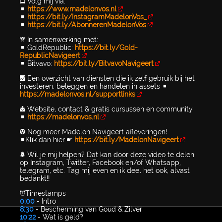
📺 Volg mij via:
▪️
https://www.madelonvos.nl
▪️
https://bit.ly/InstagramMadelonVos_
▪️
https://bit.ly/AbonnerenMadelonVos
🙌 In samenwerking met:
▪️ GoldRepublic:
https://bit.ly/Gold-
RepublicNavigeert
▪️ Bitvavo:
https://bit.ly/BitvavoNavigeert
📈 Een overzicht van diensten die ik zelf gebruik bij het
investeren, beleggen en handelen in assets ▪️
https://madelonvos.nl/supportlinks
📩 Website, contact & gratis cursussen en community
▪️
https://madelonvos.nl
😍 Nog meer Madelon Navigeert afleveringen!
▪️Klik dan hier 👉
https://bit.ly/MadelonNavigeert
🚀 Wil je mij helpen? Dat kan door deze video te delen
op Instagram, Twitter, Facebook en/of Whatsapp,
telegram, etc. Tag mij even en ik deel het ook, alvast
bedankt!!
⏰Timestamps
0:00
- Intro
8:30
- Bescherming van Goud & Zilver
10:22
- Wat is geld?