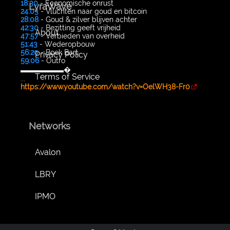
18:30
- Economische onrust
LyraWave
24:03
- Vluchten naar goud en bitcoin
28:08
- Goud & zilver blijven achter
42:30
- Bezitting geeft vrijheid
About
47:57
- Verbieden van overheid
51:43
- Wederopbouw
56:20
- Boek Bart
Privacy Policy
59:06
- Outro
▬▬▬▬▬▬�
Terms of Service
...
https://www.youtube.com/watch?v=OelWH38-Fr0
Networks
Avalon
LBRY
IPMO