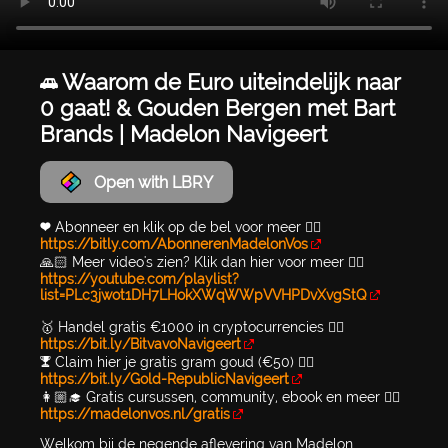
🚗 Waarom de Euro uiteindelijk naar
0 gaat! & Gouden Bergen met Bart
Brands | Madelon Navigeert
Open with LBRY
❤️ Abonneer en klik op de bel voor meer 👉🏻
https://bitly.com/AbonnerenMadelonVos
🙏🏻 Meer video's zien? Klik dan hier voor meer 👉🏻
https://youtube.com/playlist?
list=PLc3jwot1DH7LHokXWqWWpVVHPDvXvgStQ
🥇 Handel gratis €1000 in cryptocurrencies 👉🏻
https://bit.ly/BitvavoNavigeert
🏆 Claim hier je gratis gram goud (€50) 👉🏻
https://bit.ly/Gold-RepublicNavigeert
👩🏼‍🎓 Gratis cursussen, community, ebook en meer 👉🏻
https://madelonvos.nl/gratis
Welkom bij de negende aflevering van Madelon