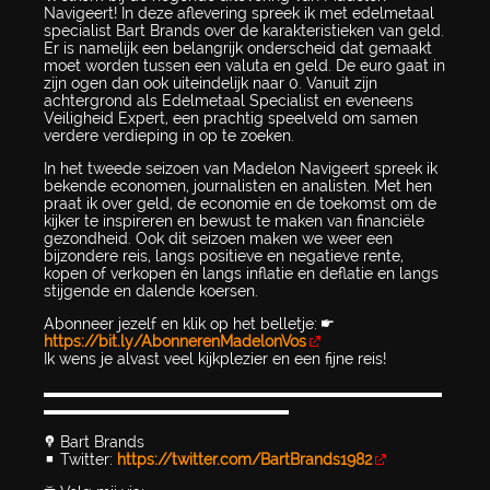
Navigeert! In deze aflevering spreek ik met edelmetaal
specialist Bart Brands over de karakteristieken van geld.
Er is namelijk een belangrijk onderscheid dat gemaakt
moet worden tussen een valuta en geld. De euro gaat in
zijn ogen dan ook uiteindelijk naar 0. Vanuit zijn
achtergrond als Edelmetaal Specialist en eveneens
Veiligheid Expert, een prachtig speelveld om samen
verdere verdieping in op te zoeken.
In het tweede seizoen van Madelon Navigeert spreek ik
bekende economen, journalisten en analisten. Met hen
praat ik over geld, de economie en de toekomst om de
kijker te inspireren en bewust te maken van financiële
gezondheid. Ook dit seizoen maken we weer een
bijzondere reis, langs positieve en negatieve rente,
kopen of verkopen én langs inflatie en deflatie en langs
stijgende en dalende koersen.
Abonneer jezelf en klik op het belletje: 👉
https://bit.ly/AbonnerenMadelonVos
Ik wens je alvast veel kijkplezier en een fijne reis!
▬▬▬▬▬▬▬▬▬▬▬▬▬▬▬▬▬▬▬▬▬▬▬▬▬▬
▬▬▬▬▬▬▬▬▬▬▬▬▬▬▬▬
💡 Bart Brands
▪️ Twitter:
https://twitter.com/BartBrands1982