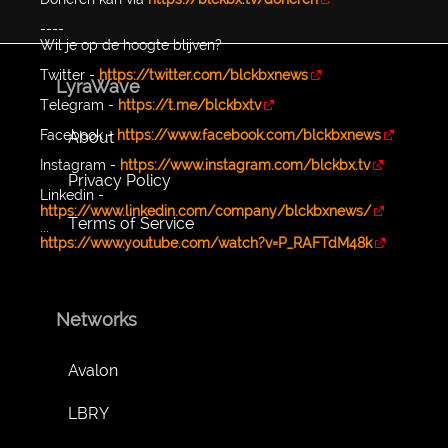
----
Wil je op de hoogte blijven?
Twitter -
https://twitter.com/blckbxnews
LyraWave
Telegram -
https://t.me/blckbxtv
Facebook -
https://www.facebook.com/blckbxnews
About
Instagram -
https://www.instagram.com/blckbx.tv
Privacy Policy
Linkedin -
https://www.linkedin.com/company/blckbxnews/
Terms of Service
...
https://www.youtube.com/watch?v=P_RAFTdM48k
Networks
Avalon
LBRY