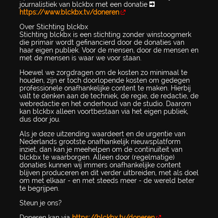
journalistiek van blckbx met een donatie ➡
https://www.blckbx.tv/doneren
Over Stichting blckbx
Stichting blckbx is een stichting zonder winstoogmerk
die primair wordt gefinancierd door de donaties van
haar eigen publiek. Voor de mensen, door de mensen en
met de mensen is waar we voor staan.
Hoewel we zorgdragen om de kosten zo minimaal te
houden, zijn er toch doorlopende kosten om gedegen
professionele onafhankelijke content te maken. Hierbij
valt te denken aan de techniek, de regie, de redactie, de
webredactie en het onderhoud van de studio. Daarom
kan blckbx alleen voortbestaan via het eigen publiek,
dus door jou.
Als je deze uitzending waardeert en de urgentie van
Nederlands grootste onafhankelijk nieuwsplatform
inziet, dan kan je meehelpen om de continuïteit van
blckbx te waarborgen. Alleen door (regelmatige)
donaties kunnen wij immers onafhankelijke content
blijven produceren en dit verder uitbreiden, met als doel
om met elkaar - en met steeds meer - de wereld beter
te begrijpen.
Steun je ons?
Doneren kan via
https://blckbx.tv/doneren