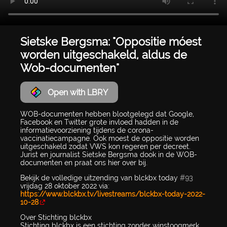
Sietske Bergsma: "Oppositie móest
worden uitgeschakeld, aldus de
Wob-documenten"
Open with LBRY
WOB-documenten hebben blootgelegd dat Google,
Facebook en Twitter grote invloed hadden in de
informatievoorziening tijdens de corona-
vaccinatiecampagne. Ook moest de oppositie worden
uitgeschakeld zodat VWS kon regeren per decreet.
Jurist en journalist Sietske Bergsma dook in de WOB-
documenten en praat ons hier over bij.
Bekijk de volledige uitzending van blckbx today
#93
vrijdag 28 oktober 2022 via:
https://www.blckbx.tv/livestreams/blckbx-today-2022-
10-28
Over Stichting blckbx
Stichting blckbx is een stichting zonder winstoogmerk