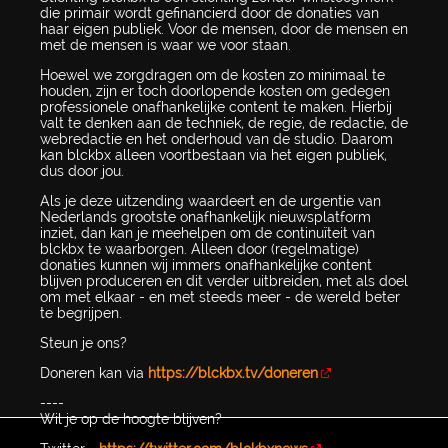
die primair wordt gefinancierd door de donaties van
haar eigen publiek. Voor de mensen, door de mensen en
met de mensen is waar we voor staan.
Hoewel we zorgdragen om de kosten zo minimaal te
houden, zijn er toch doorlopende kosten om gedegen
professionele onafhankelijke content te maken. Hierbij
valt te denken aan de techniek, de regie, de redactie, de
webredactie en het onderhoud van de studio. Daarom
kan blckbx alleen voortbestaan via het eigen publiek,
dus door jou.
Als je deze uitzending waardeert en de urgentie van
Nederlands grootste onafhankelijk nieuwsplatform
inziet, dan kan je meehelpen om de continuïteit van
blckbx te waarborgen. Alleen door (regelmatige)
donaties kunnen wij immers onafhankelijke content
blijven produceren en dit verder uitbreiden, met als doel
om met elkaar - en met steeds meer - de wereld beter
te begrijpen.
Steun je ons?
Doneren kan via
https://blckbx.tv/doneren
----
Wil je op de hoogte blijven?