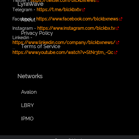
Twitter -
https://twitter.com/blckbxnews
LyraWave
Telegram -
https://t.me/blckbxtv
Facebook -
https://www.facebook.com/blckbxnews
About
Instagram -
https://www.instagram.com/blckbx.tv
Privacy Policy
Linkedin -
https://www.linkedin.com/company/blckbxnews/
Terms of Service
...
https://www.youtube.com/watch?v=StNr3tm_-Qc
Networks
Avalon
LBRY
IPMO