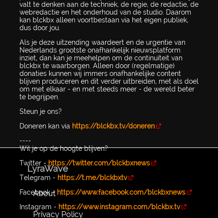
valt te denken aan de techniek, de regie, de redactie, de
webredactie en het onderhoud van de studio. Daarom
kan blckbx alleen voortbestaan via het eigen publiek,
dus door jou.
Als je deze uitzending waardeert en de urgentie van
Nederlands grootste onafhankelijk nieuwsplatform
inziet, dan kan je meehelpen om de continuïteit van
blckbx te waarborgen. Alleen door (regelmatige)
donaties kunnen wij immers onafhankelijke content
blijven produceren en dit verder uitbreiden, met als doel
om met elkaar - en met steeds meer - de wereld beter
te begrijpen.
Steun je ons?
Doneren kan via
https://blckbx.tv/doneren
----
Wil je op de hoogte blijven?
Twitter -
https://twitter.com/blckbxnews
LyraWave
Telegram -
https://t.me/blckbxtv
Facebook -
https://www.facebook.com/blckbxnews
About
Instagram -
https://www.instagram.com/blckbx.tv
Privacy Policy