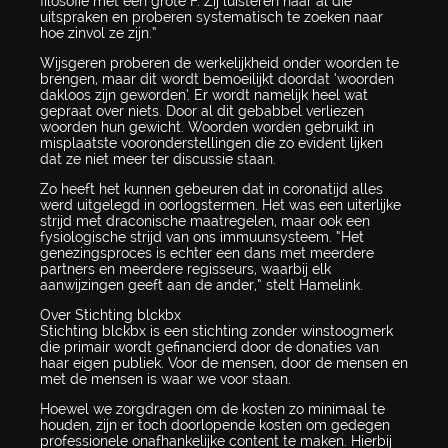
filosofie met een grote F. Zij luisteren naar al die
uitspraken en proberen systematisch te zoeken naar
hoe zinvol ze zijn.”
Wijsgeren proberen de werkelijkheid onder woorden te
brengen, maar dit wordt bemoeilijkt doordat ‘woorden
dakloos zijn geworden’. Er wordt namelijk heel wat
gepraat over niets. Door al dit gebabbel verliezen
woorden hun gewicht. Woorden worden gebruikt in
misplaatste vooronderstellingen die zo evident lijken
dat ze niet meer ter discussie staan.
Zo heeft het kunnen gebeuren dat in coronatijd alles
werd uitgelegd in oorlogstermen. Het was een uiterlijke
strijd met draconische maatregelen, maar ook een
fysiologische strijd van ons immuunsysteem. “Het
genezingsproces is echter een dans met meerdere
partners en meerdere regisseurs, waarbij elk
aanwijzingen geeft aan de ander,” stelt Hamelink.
Over Stichting blckbx
Stichting blckbx is een stichting zonder winstoogmerk
die primair wordt gefinancierd door de donaties van
haar eigen publiek. Voor de mensen, door de mensen en
met de mensen is waar we voor staan.
Hoewel we zorgdragen om de kosten zo minimaal te
houden, zijn er toch doorlopende kosten om gedegen
professionele onafhankelijke content te maken. Hierbij