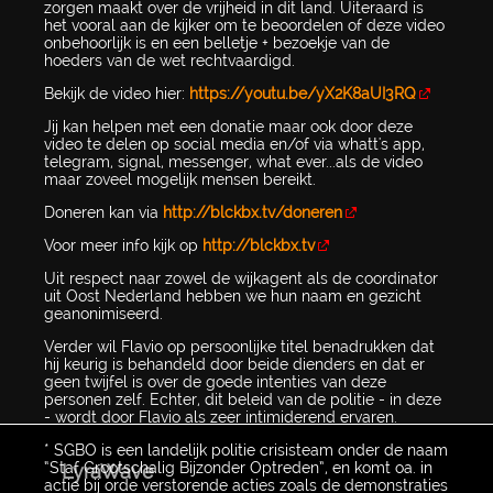
zorgen maakt over de vrijheid in dit land. Uiteraard is
het vooral aan de kijker om te beoordelen of deze video
onbehoorlijk is en een belletje + bezoekje van de
hoeders van de wet rechtvaardigd.
Bekijk de video hier:
https://youtu.be/yX2K8aUI3RQ
Jij kan helpen met een donatie maar ook door deze
video te delen op social media en/of via whatt's app,
telegram, signal, messenger, what ever...als de video
maar zoveel mogelijk mensen bereikt.
Doneren kan via
http://blckbx.tv/doneren
Voor meer info kijk op
http://blckbx.tv
Uit respect naar zowel de wijkagent als de coordinator
uit Oost Nederland hebben we hun naam en gezicht
geanonimiseerd.
Verder wil Flavio op persoonlijke titel benadrukken dat
hij keurig is behandeld door beide dienders en dat er
geen twijfel is over de goede intenties van deze
personen zelf. Echter, dit beleid van de politie - in deze
- wordt door Flavio als zeer intimiderend ervaren.
* SGBO is een landelijk politie crisisteam onder de naam
“Staf Grootschalig Bijzonder Optreden”, en komt oa. in
LyraWave
actie bij orde verstorende acties zoals de demonstraties