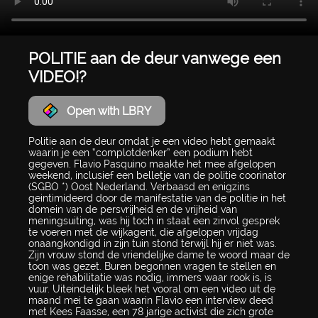
POLITIE aan de deur vanwege een
VIDEO!?
Open with LBRY
Politie aan de deur omdat je een video hebt gemaakt
waarin je een “complotdenker” een podium hebt
gegeven. Flavio Pasquino maakte het mee afgelopen
weekend, inclusief een belletje van de politie coorinator
(SGBO *) Oost Nederland. Verbaasd en enigzins
geintimideerd door de manifestatie van de politie in het
domein van de persvrijheid en de vrijheid van
meningsuiting, was hij toch in staat een zinvol gesprek
te voeren met de wijkagent, die afgelopen vrijdag
onaangkondigd in zijn tuin stond terwijl hij er niet was.
Zijn vrouw stond de vriendelijke dame te woord maar de
toon was gezet. Buren begonnen vragen te stellen en
enige rehabilitatie was nodig, immers waar rook is, is
vuur. Uiteindelijk bleek het vooral om een video uit de
maand mei te gaan waarin Flavio een interview deed
met Kees Faasse, een 78 jarige activist die zich grote