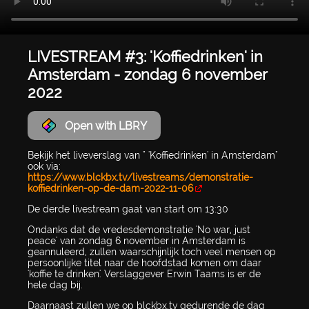
LIVESTREAM #3: 'Koffiedrinken' in
Amsterdam - zondag 6 november
2022
Open with LBRY
Bekijk het liveverslag van " 'Koffiedrinken' in Amsterdam"
ook via:
https://www.blckbx.tv/livestreams/demonstratie-
koffiedrinken-op-de-dam-2022-11-06
De derde livestream gaat van start om 13:30
Ondanks dat de vredesdemonstratie 'No war, just
peace' van zondag 6 november in Amsterdam is
geannuleerd, zullen waarschijnlijk toch veel mensen op
persoonlijke titel naar de hoofdstad komen om daar
'koffie te drinken'. Verslaggever Erwin Taams is er de
hele dag bij.
Daarnaast zullen we op blckbx.tv gedurende de dag