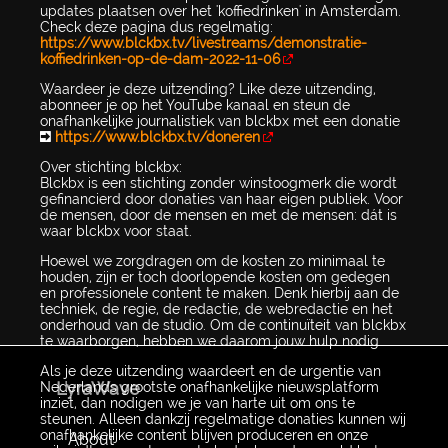
updates plaatsen over het 'koffiedrinken' in Amsterdam.
Check deze pagina dus regelmatig:
https://www.blckbx.tv/livestreams/demonstratie-
koffiedrinken-op-de-dam-2022-11-06
Waardeer je deze uitzending? Like deze uitzending,
abonneer je op het YouTube kanaal en steun de
onafhankelijke journalistiek van blckbx met een donatie
➡
https://www.blckbx.tv/doneren
Over stichting blckbx:
Blckbx is een stichting zonder winstoogmerk die wordt
gefinancierd door donaties van haar eigen publiek. Voor
de mensen, door de mensen en met de mensen: dát is
waar blckbx voor staat.
Hoewel we zorgdragen om de kosten zo minimaal te
houden, zijn er toch doorlopende kosten om gedegen
en professionele content te maken. Denk hierbij aan de
techniek, de regie, de redactie, de webredactie en het
onderhoud van de studio. Om de continuïteit van blckbx
te waarborgen, hebben we daarom jouw hulp nodig.
Als je deze uitzending waardeert en de urgentie van
LyraWave
Nederlands grootste onafhankelijke nieuwsplatform
inziet, dan nodigen we je van harte uit om ons te
steunen. Alleen dankzij regelmatige donaties kunnen wij
onafhankelijke content blijven produceren en onze
About