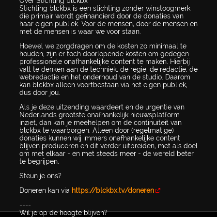
Over Stichting blckbx
Stichting blckbx is een stichting zonder winstoogmerk
die primair wordt gefinancierd door de donaties van
haar eigen publiek. Voor de mensen, door de mensen en
met de mensen is waar we voor staan.
Hoewel we zorgdragen om de kosten zo minimaal te
houden, zijn er toch doorlopende kosten om gedegen
professionele onafhankelijke content te maken. Hierbij
valt te denken aan de techniek, de regie, de redactie, de
webredactie en het onderhoud van de studio. Daarom
kan blckbx alleen voortbestaan via het eigen publiek,
dus door jou.
Als je deze uitzending waardeert en de urgentie van
Nederlands grootste onafhankelijk nieuwsplatform
inziet, dan kan je meehelpen om de continuïteit van
blckbx te waarborgen. Alleen door (regelmatige)
donaties kunnen wij immers onafhankelijke content
blijven produceren en dit verder uitbreiden, met als doel
om met elkaar - en met steeds meer - de wereld beter
te begrijpen.
Steun je ons?
Doneren kan via
https://blckbx.tv/doneren
----
Wil je op de hoogte blijven?