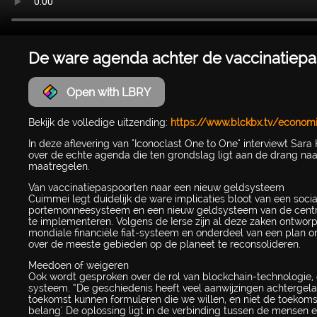
De ware agenda achter de vaccinatiep
Open with LBRY
Bekijk de volledige uitzending:
https://www.blckbx.tv/econom
In deze aflevering van "Iconoclast One to One" interviewt Sara
over de echte agenda die ten grondslag ligt aan de drang n
maatregelen.
Van vaccinatiepaspoorten naar een nieuw geldsysteem
Cuimmei legt duidelijk de ware implicaties bloot van een socia
portemonneesysteem en een nieuw geldsysteem van de central
te implementeren. Volgens de Ierse zijn al deze zaken ontwor
mondiale financiële fiat-systeem en onderdeel van een plan o
over de meeste gebieden op de planeet te reconsolideren.
Meedoen of weigeren
Ook wordt gesproken over de rol van blockchain-technologie, c
systeem. “De geschiedenis heeft veel aanwijzingen achtergelat
toekomst kunnen formuleren die we willen, en niet de toekomst
belang'. De oplossing ligt in de verbinding tussen de mense