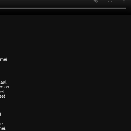
mmei
taal
gen om
het
eet
l
re
ei.