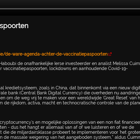
aspoorten
ie/de-ware-agenda-achter-de-vaccinatiepaspoorten
 Haboubi de onafhankelijke Ierse investeerder en analist Melissa Cui
aar vaccinatiepaspoorten, lockdowns en aanhoudende Covid-19-
al kredietsysteem, zoals in China, dat binnenkomt via een nieuw digi
e bank (Central Bank Digital Currency) die overheden nu aandrin
pen om de weg vrij te maken voor een wereldwijde 'Great Reset' van 
m de rijkdom, activa, macht en technocratische controle van de plan
ryptocurrency's en mogelijke oplossingen van een non fiat financiee
en - dus het hangt er allemaal van af of we luisteren en of we de
 die de miljardairsklasse probeert te implementeren voor 'het grote
n en de massale weigering van het aangeboden systeem,” aldus Cuimm