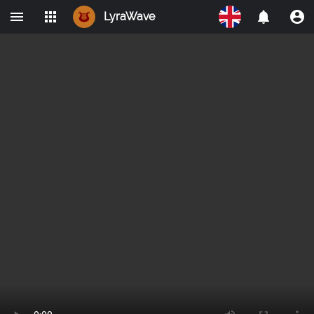
LyraWave
Home
Networks
Avalon
LBRY
IPMO