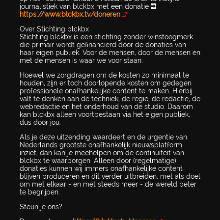
journalistiek van blckbx met een donatie ➡
https://www.blckbx.tv/doneren
Over Stichting blckbx
Stichting blckbx is een stichting zonder winstoogmerk
die primair wordt gefinancierd door de donaties van
haar eigen publiek. Voor de mensen, door de mensen en
met de mensen is waar we voor staan.
Hoewel we zorgdragen om de kosten zo minimaal te
houden, zijn er toch doorlopende kosten om gedegen
professionele onafhankelijke content te maken. Hierbij
valt te denken aan de techniek, de regie, de redactie, de
webredactie en het onderhoud van de studio. Daarom
kan blckbx alleen voortbestaan via het eigen publiek,
dus door jou.
Als je deze uitzending waardeert en de urgentie van
Nederlands grootste onafhankelijk nieuwsplatform
inziet, dan kan je meehelpen om de continuïteit van
blckbx te waarborgen. Alleen door (regelmatige)
donaties kunnen wij immers onafhankelijke content
blijven produceren en dit verder uitbreiden, met als doel
om met elkaar - en met steeds meer - de wereld beter
te begrijpen.
Steun je ons?