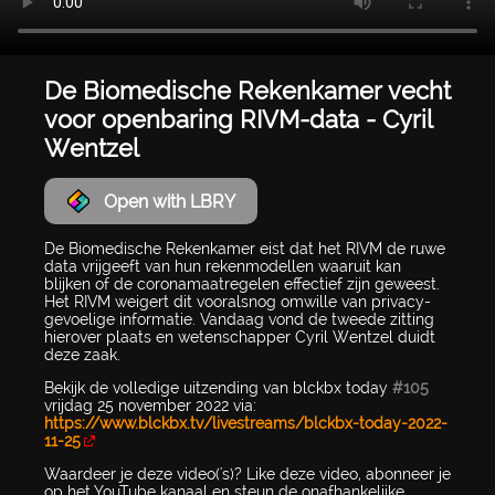
De Biomedische Rekenkamer vecht
voor openbaring RIVM-data - Cyril
Wentzel
Open with LBRY
De Biomedische Rekenkamer eist dat het RIVM de ruwe
data vrijgeeft van hun rekenmodellen waaruit kan
blijken of de coronamaatregelen effectief zijn geweest.
Het RIVM weigert dit vooralsnog omwille van privacy-
gevoelige informatie. Vandaag vond de tweede zitting
hierover plaats en wetenschapper Cyril Wentzel duidt
deze zaak.
Bekijk de volledige uitzending van blckbx today
#105
vrijdag 25 november 2022 via:
https://www.blckbx.tv/livestreams/blckbx-today-2022-
11-25
Waardeer je deze video('s)? Like deze video, abonneer je
op het YouTube kanaal en steun de onafhankelijke