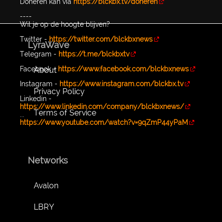
Doneren kan via
https://blckbx.tv/doneren
----
Wil je op de hoogte blijven?
Twitter -
https://twitter.com/blckbxnews
LyraWave
Telegram -
https://t.me/blckbxtv
Facebook -
https://www.facebook.com/blckbxnews
About
Instagram -
https://www.instagram.com/blckbx.tv
Privacy Policy
Linkedin -
https://www.linkedin.com/company/blckbxnews/
Terms of Service
...
https://www.youtube.com/watch?v=9qZmP44yPaM
Networks
Avalon
LBRY