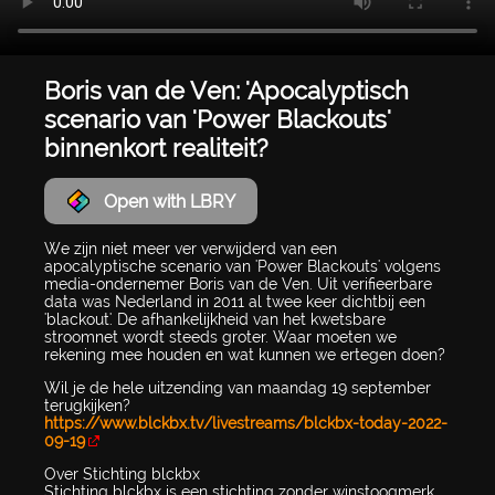
Boris van de Ven: 'Apocalyptisch
scenario van 'Power Blackouts'
binnenkort realiteit?
Open with LBRY
We zijn niet meer ver verwijderd van een
apocalyptische scenario van 'Power Blackouts' volgens
media-ondernemer Boris van de Ven. Uit verifieerbare
data was Nederland in 2011 al twee keer dichtbij een
'blackout'. De afhankelijkheid van het kwetsbare
stroomnet wordt steeds groter. Waar moeten we
rekening mee houden en wat kunnen we ertegen doen?
Wil je de hele uitzending van maandag 19 september
terugkijken?
https://www.blckbx.tv/livestreams/blckbx-today-2022-
09-19
Over Stichting blckbx
Stichting blckbx is een stichting zonder winstoogmerk