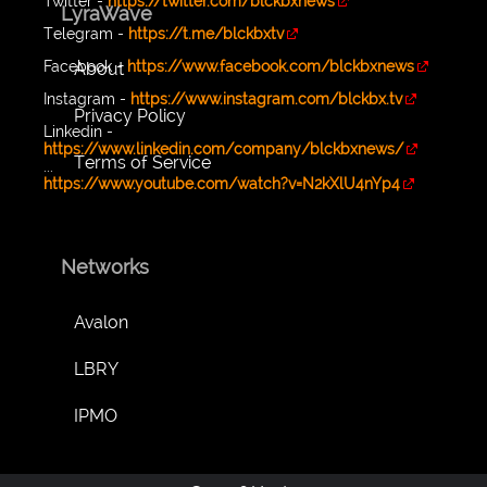
Twitter -
https://twitter.com/blckbxnews
LyraWave
Telegram -
https://t.me/blckbxtv
Facebook -
https://www.facebook.com/blckbxnews
About
Instagram -
https://www.instagram.com/blckbx.tv
Privacy Policy
Linkedin -
https://www.linkedin.com/company/blckbxnews/
Terms of Service
...
https://www.youtube.com/watch?v=N2kXlU4nYp4
Networks
Avalon
LBRY
IPMO