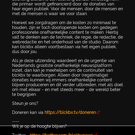
die primair wordt gefinancierd door de donaties van
haar eigen publiek. Voor de mensen, door de mensen en
met de mensen is waar we voor staan.
Hoewel we zorgdragen om de kosten zo minimaal te
houden, zijn er toch doorlopende kosten om gedegen
professionele onafhankelijke content te maken. Hierbij
valt te denken aan de techniek, de regie, de redactie, de
webredactie en het onderhoud van de studio. Daarom
kan blckbx alleen voortbestaan via het eigen publiek,
dus door jou.
Als je deze uitzending waardeert en de urgentie van
Nederlands grootste onafhankelijk nieuwsplatform
inziet, dan kan je meehelpen om de continuïteit van
blckbx te waarborgen. Alleen door (regelmatige)
donaties kunnen wij immers onafhankelijke content
blijven produceren en dit verder uitbreiden, met als doel
om met elkaar - en met steeds meer - de wereld beter
te begrijpen.
Steun je ons?
Doneren kan via
https://blckbx.tv/doneren
----
Wil je op de hoogte blijven?