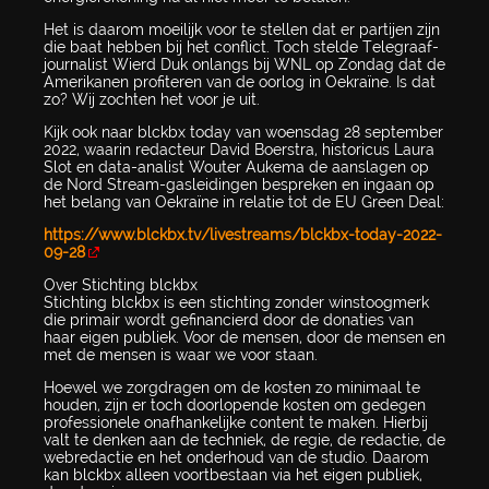
Het is daarom moeilijk voor te stellen dat er partijen zijn
die baat hebben bij het conflict. Toch stelde Telegraaf-
journalist Wierd Duk onlangs bij WNL op Zondag dat de
Amerikanen profiteren van de oorlog in Oekraïne. Is dat
zo? Wij zochten het voor je uit.
Kijk ook naar blckbx today van woensdag 28 september
2022, waarin redacteur David Boerstra, historicus Laura
Slot en data-analist Wouter Aukema de aanslagen op
de Nord Stream-gasleidingen bespreken en ingaan op
het belang van Oekraïne in relatie tot de EU Green Deal:
https://www.blckbx.tv/livestreams/blckbx-today-2022-
09-28
Over Stichting blckbx
Stichting blckbx is een stichting zonder winstoogmerk
die primair wordt gefinancierd door de donaties van
haar eigen publiek. Voor de mensen, door de mensen en
met de mensen is waar we voor staan.
Hoewel we zorgdragen om de kosten zo minimaal te
houden, zijn er toch doorlopende kosten om gedegen
professionele onafhankelijke content te maken. Hierbij
valt te denken aan de techniek, de regie, de redactie, de
webredactie en het onderhoud van de studio. Daarom
kan blckbx alleen voortbestaan via het eigen publiek,