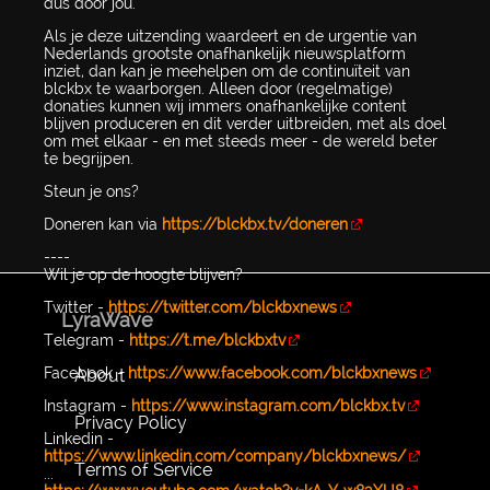
dus door jou.
Als je deze uitzending waardeert en de urgentie van
Nederlands grootste onafhankelijk nieuwsplatform
inziet, dan kan je meehelpen om de continuïteit van
blckbx te waarborgen. Alleen door (regelmatige)
donaties kunnen wij immers onafhankelijke content
blijven produceren en dit verder uitbreiden, met als doel
om met elkaar - en met steeds meer - de wereld beter
te begrijpen.
Steun je ons?
Doneren kan via
https://blckbx.tv/doneren
----
Wil je op de hoogte blijven?
Twitter -
https://twitter.com/blckbxnews
LyraWave
Telegram -
https://t.me/blckbxtv
Facebook -
https://www.facebook.com/blckbxnews
About
Instagram -
https://www.instagram.com/blckbx.tv
Privacy Policy
Linkedin -
https://www.linkedin.com/company/blckbxnews/
Terms of Service
...