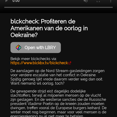
blckcheck: Profiteren de
Amerikanen van de oorlog in
Oekraïne?
Open with LBRY
Bekijk meer blckchecks via:
https://www.blckbx.tv/blckcheck
De aanslagen op de Nord Stream-gasleidingen zorgen
voor verdere escalatie van het conflict in Oekraïne.
Spijtig genoeg lijkt vrede daarom verder weg dan ooit.
Want niemand wil oorlog, toch?
De gewapende strijd eist dagelijks dodelijke
slachtoffers, terwijl al miljoenen mensen op de vlucht
zijn geslagen. En de westerse sancties die de Russische
president Vladimir Poetin op de knieën zouden moeten
dwingen, treffen vooral de Europese burgers keihard. De
winter moet nog beginnen, maar voor veel mensen is de
energierekening nu al niet meer te betalen.