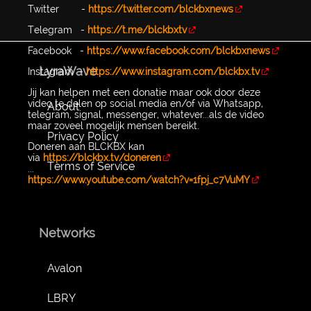
Twitter -
https://twitter.com/blckbxnews
Telegram -
https://t.me/blckbxtv
Facebook -
https://www.facebook.com/blckbxnews
LyraWave
Instagram -
https://www.instagram.com/blckbx.tv
Jij kan helpen met een donatie maar ook door deze
video te delen op social media en/of via Whatsapp,
About
telegram, signal, messenger, whatever...als de video
maar zoveel mogelijk mensen bereikt.
Privacy Policy
Doneren aan BLCKBX kan
via
https://blckbx.tv/doneren
Terms of Service
...
https://www.youtube.com/watch?v=1fpj_c7VuMY
Networks
Avalon
LBRY