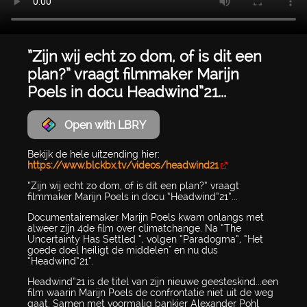
”Zijn wij echt zo dom, of is dit een
plan?” vraagt filmmaker Marijn
Poels in docu Headwind”21...
Open with LBRY
Bekijk de hele uitzending hier:
https://www.blckbx.tv/videos/headwind21
”Zijn wij echt zo dom, of is dit een plan?” vraagt
filmmaker Marijn Poels in docu “Headwind”21”...
Documentairemaker Marijn Poels kwam onlangs met
alweer zijn 4de film over climatchange. Na “The
Uncertainty Has Settled “, volgen “Paradogma”, “Het
goede doel heiligt de middelen" en nu dus
“Headwind”21”.
Headwind”21 is de titel van zijn nieuwe geesteskind...een
film waarin Marijn Poels de confrontatie niet uit de weg
gaat. Samen met voormalig bankier Alexander Pohl