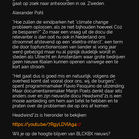
gaat op zoek naar antwoorden in oa. Zweden.
Alexander Pohl
"Hoe zullen de windparken het "climate change
probleem oplossen, als ze niet bijhouden hoeveel C02
ze besparen?” Zo maar een vraag uit de docu die
relevanter is dan ooit nu ook in Nederland ons
stroomnet afstevend op een "elektra-infarct", een term
die door topfunctionarissen van liander al vorig jaar
werd gebezigd maar nu al pijnlijk duidelijk wordt in
steden als Utrecht en Amsterdam waar grote bedrijven
geen nieuwe filialen kunnen openen vanwege een te
kort aan stroom.
“Het gaat dus is goed mis en natuurlijk, volgens de
overheid komt dat vooral door ons, wij, de burgers”,
opent programmamaker Flavio Pasquino de uitzending.
Maar documentairemaker Marijn Poels denkt daar iets
anders over en zijn nieuwste docu Headwind”21 is een
mooie aanleiding om hem aan tafel te hebben en te
praten over de problemen die op ons af komen.
Headwind”21 is hieronder te bekijken
https://youtu.be/7RgyLDVlAg4
Wil je op de hoogte blijven van BLCKBX nieuws?