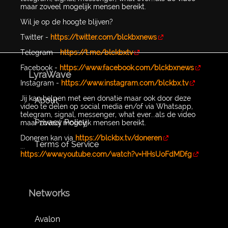
maar zoveel mogelijk mensen bereikt.
Wil je op de hoogte blijven?
Twitter -
https://twitter.com/blckbxnews
Telegram -
https://t.me/blckbxtv
Facebook -
https://www.facebook.com/blckbxnews
LyraWave
Instagram -
https://www.instagram.com/blckbx.tv
Jij kan helpen met een donatie maar ook door deze
About
video te delen op social media en/of via Whatsapp,
telegram, signal, messenger, what ever...als de video
Privacy Policy
maar zoveel mogelijk mensen bereikt.
Doneren kan via
https://blckbx.tv/doneren
Terms of Service
...
https://www.youtube.com/watch?v=HHsUoFdMDfg
Networks
Avalon