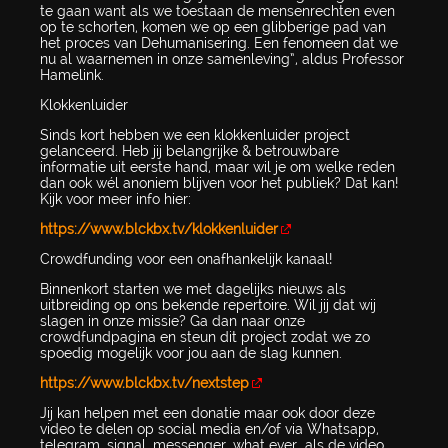
te gaan want als we toestaan de mensenrechten even
op te schorten, komen we op een glibberige pad van
het proces van Dehumanisering. Een fenomeen dat we
nu al waarnemen in onze samenleving”, aldus Professor
Hamelink.
Klokkenluider
Sinds kort hebben we een klokkenluider project
gelanceerd. Heb jij belangrijke & betrouwbare
informatie uit eerste hand, maar wil je om welke reden
dan ook wél anoniem blijven voor het publiek? Dat kan!
Kijk voor meer info hier:
https://www.blckbx.tv/klokkenluider
Crowdfunding voor een onafhankelijk kanaal!
Binnenkort starten we met dagelijks nieuws als
uitbreiding op ons bekende repertoire. Wil jij dat wij
slagen in onze missie? Ga dan naar onze
crowdfundpagina en steun dit project zodat we zo
spoedig mogelijk voor jou aan de slag kunnen.
https://www.blckbx.tv/nextstep
Jij kan helpen met een donatie maar ook door deze
video te delen op social media en/of via Whatsapp,
telegram, signal, messenger, what ever...als de video