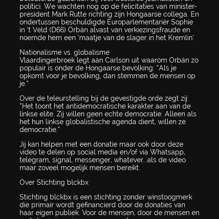
politici. We wachten nog op de felicitaties van minister-
president Mark Rutte richting zijn Hongaarse collega. En
ondertussen beschuldigde Europarlementariër Sophie
in ‘t Veld (D66) Orbán alvast van verkiezingsfraude en
noemde hem een ‘maatje van de slager in het Kremlin’.
Nationalisme vs. globalisme
Vlaardingerbroek legt aan Carlson uit waarom Orbán zo
populair is onder de Hongaarse bevolking: “Als je
opkomt voor je bevolking, dan stemmen de mensen op
je.”
Over de teleurstelling bij de gevestigde orde zegt zij:
“Het toont het antidemocratische karakter aan van de
linkse elite. Zij willen geen echte democratie. Alleen als
het hun linkse globalistische agenda dient, willen ze
democratie.”
Jij kan helpen met een donatie maar ook door deze
video te delen op social media en/of via Whatsapp,
telegram, signal, messenger, whatever...als de video
maar zoveel mogelijk mensen bereikt.
Over Stichting blckbx
Stichting blckbx is een stichting zonder winstoogmerk
die primair wordt gefinancierd door de donaties van
haar eigen publiek. Voor de mensen, door de mensen en