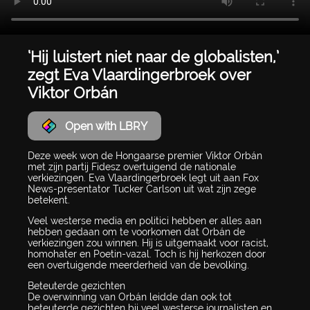
‘Hij luistert niet naar de globalisten,’
zegt Eva Vlaardingerbroek over
Viktor Orbán
Open with LBRY
Deze week won de Hongaarse premier Viktor Orbán
met zijn partij Fidesz overtuigend de nationale
verkiezingen. Eva Vlaardingerbroek legt uit aan Fox
News-presentator Tucker Carlson uit wat zijn zege
betekent.
Veel westerse media en politici hebben er alles aan
hebben gedaan om te voorkomen dat Orbán de
verkiezingen zou winnen. Hij is uitgemaakt voor racist,
homohater en Poetin-vazal. Toch is hij herkozen door
een overtuigende meerderheid van de bevolking.
Beteuterde gezichten
De overwinning van Orbán leidde dan ook tot
beteuterde gezichten bij veel westerse journalisten en