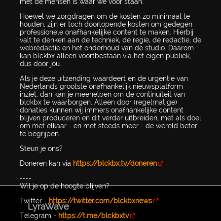
met de mensen is waar we voor staan.
Hoewel we zorgdragen om de kosten zo minimaal te
houden, zijn er toch doorlopende kosten om gedegen
professionele onafhankelijke content te maken. Hierbij
valt te denken aan de techniek, de regie, de redactie, de
webredactie en het onderhoud van de studio. Daarom
kan blckbx alleen voortbestaan via het eigen publiek,
dus door jou.
Als je deze uitzending waardeert en de urgentie van
Nederlands grootste onafhankelijk nieuwsplatform
inziet, dan kan je meehelpen om de continuïteit van
blckbx te waarborgen. Alleen door (regelmatige)
donaties kunnen wij immers onafhankelijke content
blijven produceren en dit verder uitbreiden, met als doel
om met elkaar - en met steeds meer - de wereld beter
te begrijpen.
Steun je ons?
Doneren kan via
https://blckbx.tv/doneren
----
Wil je op de hoogte blijven?
Twitter -
https://twitter.com/blckbxnews
LyraWave
Telegram -
https://t.me/blckbxtv